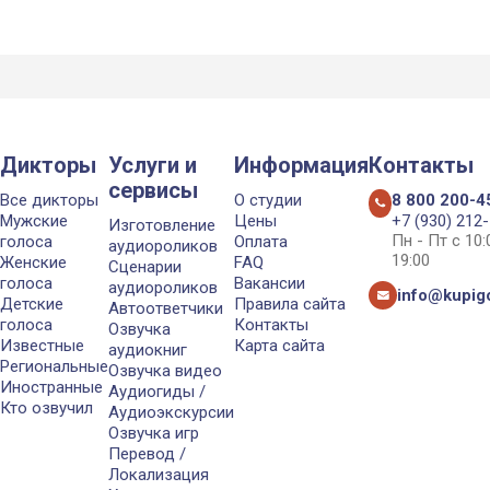
Дикторы
Услуги и
Информация
Контакты
сервисы
Все дикторы
О студии
8 800 200-4
Мужские
Цены
+7 (930) 212
Изготовление
Пн - Пт с 10
голоса
Оплата
аудиороликов
19:00
Женские
FAQ
Сценарии
голоса
Вакансии
аудиороликов
info@kupigo
Детские
Правила сайта
Автоответчики
голоса
Контакты
Озвучка
Известные
Карта сайта
аудиокниг
Региональные
Озвучка видео
Иностранные
Аудиогиды /
Кто озвучил
Аудиоэкскурсии
Озвучка игр
Перевод /
Локализация