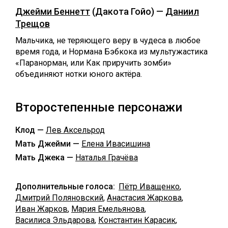
Джейми Беннетт
(Дакота Гойо) —
Даниил
Трещов
Мальчика, не теряющего веру в чудеса в любое
время года, и Нормана Бэбкока из мультужастика
«Паранорман, или Как приручить зомби»
объединяют нотки юного актёра.
Второстепенные персонажи
Клод —
Лев Аксельрод
Мать Джейми —
Елена Ивасишина
Мать Джека —
Наталья Грачёва
Дополнительные голоса:
Пётр Иващенко
,
Дмитрий Поляновский
,
Анастасия Жаркова
,
Иван Жарков
,
Мария Емельянова
,
Василиса Эльдарова
,
Константин Карасик
,