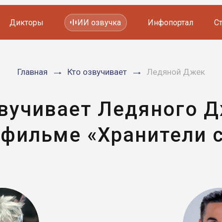
Дикторы
ИИ озвучка
Инфопортал
С
Фильмов и сериалов
Главная
Кто озвучивает
Ледяной Джек
Мультфильмов
YouTube каналов
Видеорекламы
звучивает Ледяного Д
фильме «Хранители 