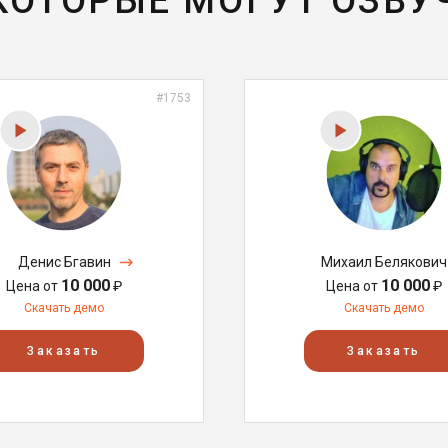
 КОТОРЫЕ МОГУТ ОЗВУ
#1753
Денис Бгавин
Михаил Белякович
10 000
10 000
Цена от
₽
Цена от
₽
Скачать демо
Скачать демо
Заказать
Заказать