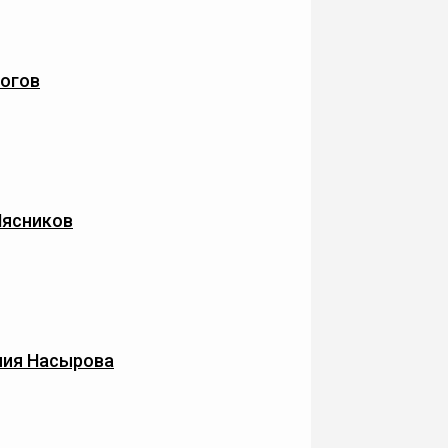
огов
Мясников
лия Насырова