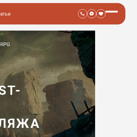
татьи
c RPG
ST-
БЛЯЖА