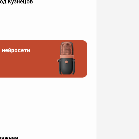
од Кузнецов
 нейросети
дяжная