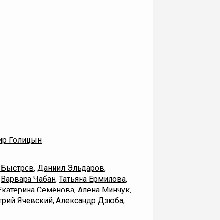
ир Голицын
 Быстров
,
Даниил Эльдаров
,
,
Варвара Чабан
,
Татьяна Ермилова
,
Екатерина Семёнова
, Алёна Минчук,
рий Ячевский
,
Александр Дзюба
,