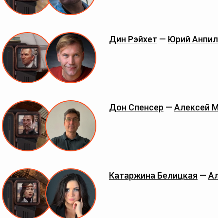
Дин Рэйхет
—
Юрий Анпил
Дон Спенсер
—
Алексей 
Катаржина Белицкая
—
А