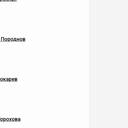
 Породнов
Токарев
Горохова