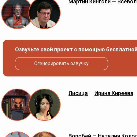
Мартин Кингсли
— Всевол
Озвучьте свой проект с помощью бесплатной
Сгенерировать озвучку
Лисица
—
Ирина Киреева
Воробей
—
Наталия Коло