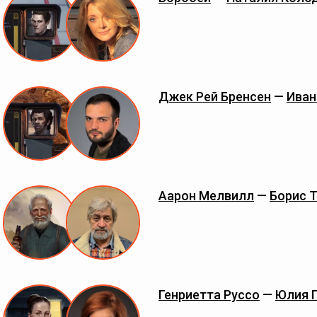
Джек Рей Бренсен
—
Иван
Аарон Мелвилл
—
Борис 
Генриетта Руссо
—
Юлия 