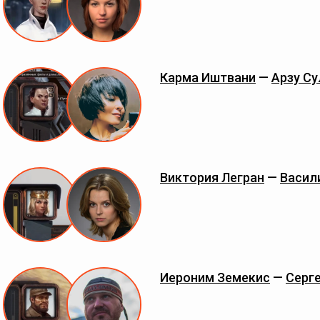
Карма Иштвани
—
Арзу С
Виктория Легран
—
Васил
Иероним Земекис
—
Серг