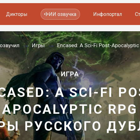
Дикторы
ИИ озвучка
Инфопортал
С
Фильмов и сериалов
 озвучил
Игры
Encased: A Sci-Fi Post-Apocalypti
Мультфильмов
YouTube каналов
Видеорекламы
ИГРА
CASED: A SCI-FI PO
APOCALYPTIC RPG
РЫ РУССКОГО ДУ
—