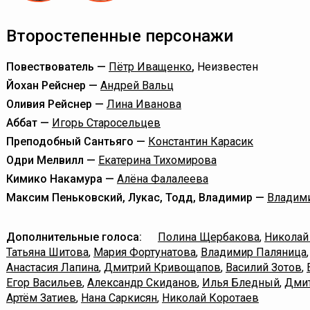
Второстепенные персонажи
Повествователь —
Пётр Иващенко
,
Неизвестен
Йохан Рейснер —
Андрей Вальц
Оливия Рейснер —
Лина Иванова
Аббат —
Игорь Старосельцев
Преподобный Сантьяго —
Константин Карасик
Одри Мелвилл —
Екатерина Тихомирова
Кимико Накамура —
Алёна Фалалеева
Максим Пеньковский, Лукас, Тодд, Владимир —
Владим
Дополнительные голоса:
Полина Щербакова
,
Николай
Татьяна Шитова
,
Мария Фортунатова
,
Владимир Паляница
Анастасия Лапина
,
Дмитрий Кривощапов
,
Василий Зотов
,
Егор Васильев
,
Александр Скиданов
,
Илья Бледный
,
Дмит
Артём Затиев
,
Нана Саркисян
,
Николай Коротаев