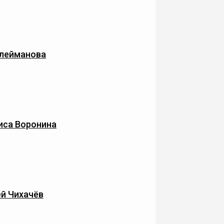
улейманова
иса Воронина
ей Чихачёв