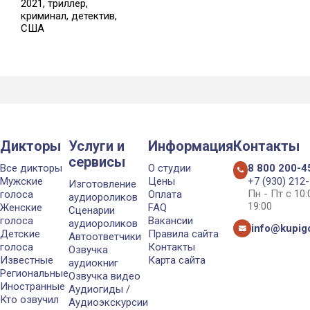
2021, триллер,
криминал, детектив,
США
Дикторы
Услуги и
Информация
Контакты
сервисы
Все дикторы
О студии
8 800 200-4
Мужские
Цены
+7 (930) 212
Изготовление
Пн - Пт с 10
голоса
Оплата
аудиороликов
19:00
Женские
FAQ
Сценарии
голоса
Вакансии
аудиороликов
info@kupigo
Детские
Правила сайта
Автоответчики
голоса
Контакты
Озвучка
Известные
Карта сайта
аудиокниг
Региональные
Озвучка видео
Иностранные
Аудиогиды /
Кто озвучил
Аудиоэкскурсии