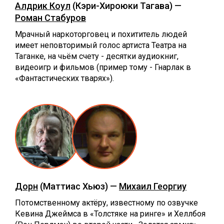
Алдрик Коул
(Кэри-Хироюки Тагава) —
Роман Стабуров
Мрачный наркоторговец и похититель людей
имеет неповторимый голос артиста Театра на
Таганке, на чьём счету - десятки аудиокниг,
видеоигр и фильмов (пример тому - Гнарлак в
«Фантастических тварях»).
Дорн
(Маттиас Хьюз) —
Михаил Георгиу
Потомственному актёру, известному по озвучке
Кевина Джеймса в «Толстяке на ринге» и Хеллбоя