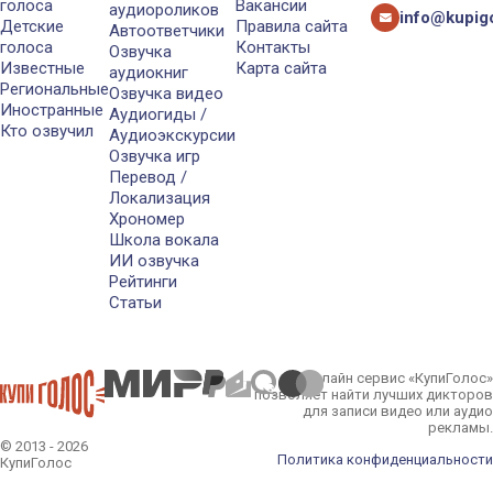
голоса
Вакансии
аудиороликов
info@kupigo
Детские
Правила сайта
Автоответчики
голоса
Контакты
Озвучка
Известные
Карта сайта
аудиокниг
Региональные
Озвучка видео
Иностранные
Аудиогиды /
Кто озвучил
Аудиоэкскурсии
Озвучка игр
Перевод /
Локализация
Хрономер
Школа вокала
ИИ озвучка
Рейтинги
Статьи
Онлайн сервис «КупиГолос»
позволяет найти лучших дикторов
для записи видео или аудио
рекламы.
© 2013 - 2026
Политика конфиденциальности
КупиГолос