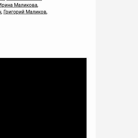
Ирина Маликова
,
н
,
Григорий Маликов
,