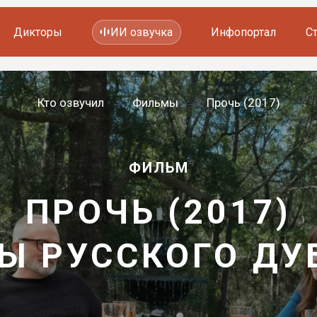
Дикторы
ИИ озвучка
Инфопортал
С
Фильмов и сериалов
Кто озвучил
Фильмы
Прочь (2017)
Мультфильмов
YouTube каналов
Видеорекламы
ФИЛЬМ
ПРОЧЬ (2017)
Ы РУССКОГО Д
—