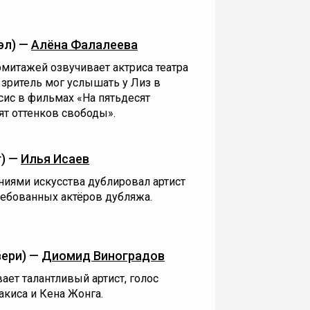
эл) —
Алёна Фалалеева
митажей озвучивает актриса театра
 зритель мог услышать у Лиз в
ис в фильмах «На пятьдесят
ят оттенков свободы».
т) —
Илья Исаев
ниями искусства дублировал артист
ребованных актёров дубляжа.
вери) —
Диомид Виноградов
ает талантливый артист, голос
киса и Кена Жонга.