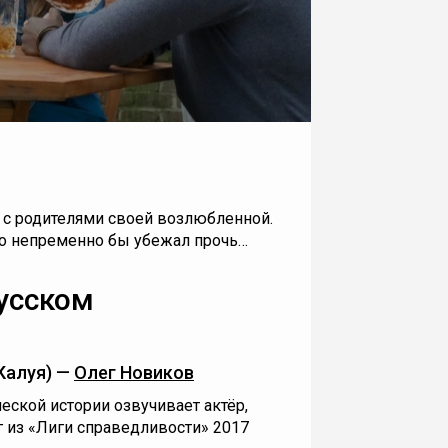
 с родителями своей возлюбленной.
то непременно бы убежал прочь…
усском
Калуя) —
Олег Новиков
еской истории озвучивает актёр,
г из «Лиги справедливости» 2017