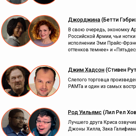
Джорджина
(Бетти Гэбри
В свою очередь, экономку Ар
Российской Армии, чьи нотки
исполнении Эми Прайс-Фрэнс
оттенков темнее» и «Пятьдес
Джим Хадсон
(Стивен Ру
Слепого торговца произведе
РАМТа и один из самых вост
Род Уильямс
(Лил Рел Хо
Лучшего друга Криса озвучив
Джоны Хилла, Зака Галифиана