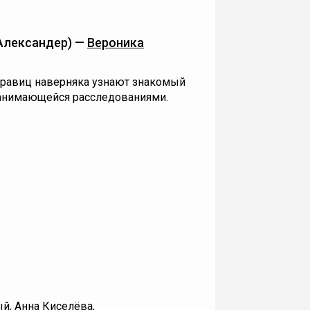
Александер) —
Вероника
равиц наверняка узнают знакомый
занимающейся расследованиями.
ый
,
Анна Киселёва
,