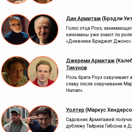
Дин Армитаж
(Брэдли Уи
Голос отца Роуз, занимающе
киноманы уже знают по роля
«Дневнике Бриджит Джонс».
Джереми Армитаж
(Кале
Тикунов
Роль брата Роуз озвучивает 
славу после озвучивания Мар
Human».
Уолтeр
(Маркус Хендерсо
Садовник Армитажей получил 
дубляжу Тайриза Гибсона и 