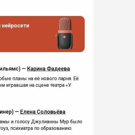
 нейросети
ильямс) —
Карина Фадеева
бые планы на её нового парня. Её
ом игравшая на сцене театра «У
Кинер) —
Елена Соловьёва
ламы и голосу Джулианны Мур было
оуз, психиатра по образованию.