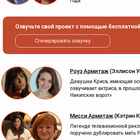
года.
Озвучьте свой проект с помощью бесплатной
Сгенерировать озвучку
Роуз Армитаж
(Эллисон У
Девушка Криса, имеющая осо
озвучивает актриса, в прошл
Никитских ворот».
Мисси Армитаж
(Кэтрин 
Легенде телевизионной рек
поручено дублировать мать Р