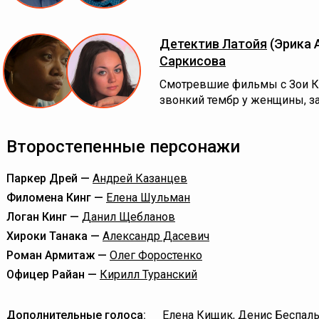
Детектив Латойя
(Эрика 
Саркисова
Смотревшие фильмы с Зои К
звонкий тембр у женщины, 
Второстепенные персонажи
Паркер Дрей —
Андрей Казанцев
Филомена Кинг —
Елена Шульман
Логан Кинг —
Данил Щебланов
Хироки Танака —
Александр Дасевич
Роман Армитаж —
Олег Форостенко
Офицер Райан —
Кирилл Туранский
Дополнительные голоса:
Елена Кищик
,
Денис Беспал