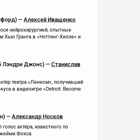
тфорд) —
Алексей Иващенко
гося нейрохирургией, опытные
м Хью Гранта в «Ноттинг-Хилле» и
б Лэндри Джонс) —
Станислав
актёр театра «Ленком», получивший
куса в видеоигре «Detroit: Become
н) —
Александр Носков
голос актёра, известного по
Джейми Фокса.