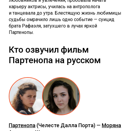
любовников и увлечения, пробовала начать
карьеру актрисы, училась на антрополога
и танцевала до утра. Блестящую жизнь любимицы
судьбы омрачило лишь одно событие — суицид
брата Рафаэля, затухшего в лучах яркой
Партенопы.
Кто озвучил фильм
Партенопа на русском
Партенопа
(Челесте Далла Порта) —
Моряна