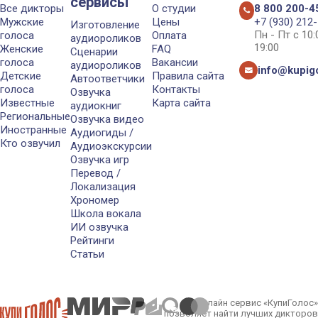
сервисы
Все дикторы
О студии
8 800 200-4
Мужские
Цены
+7 (930) 212
Изготовление
Пн - Пт с 10
голоса
Оплата
аудиороликов
19:00
Женские
FAQ
Сценарии
голоса
Вакансии
аудиороликов
info@kupigo
Детские
Правила сайта
Автоответчики
голоса
Контакты
Озвучка
Известные
Карта сайта
аудиокниг
Региональные
Озвучка видео
Иностранные
Аудиогиды /
Кто озвучил
Аудиоэкскурсии
Озвучка игр
Перевод /
Локализация
Хрономер
Школа вокала
ИИ озвучка
Рейтинги
Статьи
Онлайн сервис «КупиГолос»
позволяет найти лучших дикторов