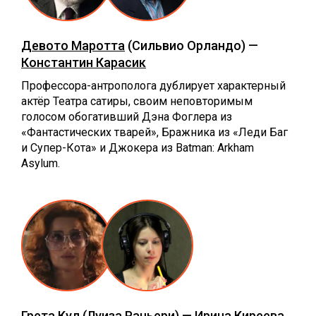
Девото Маротта
(Сильвио Орландо) —
Константин Карасик
Профессора-антрополога дублирует характерный
актёр Театра сатиры, своим неповторимым
голосом обогативший Дэна Фоглера из
«Фантастических тварей», Бражника из «Леди Баг
и Супер-Кота» и Джокера из Batman: Arkham
Asylum.
Грета Кул
(Луиза Раньери) —
Ирина Киреева