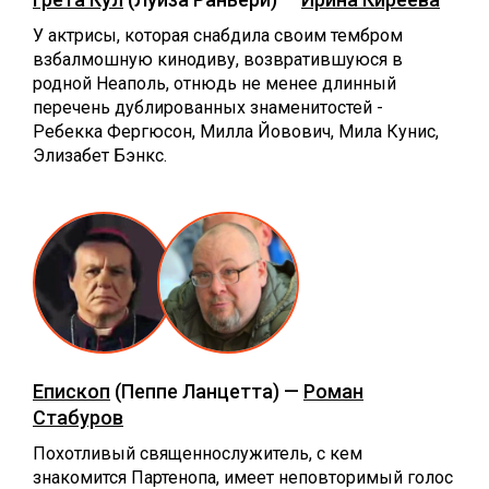
У актрисы, которая снабдила своим тембром
взбалмошную кинодиву, возвратившуюся в
родной Неаполь, отнюдь не менее длинный
перечень дублированных знаменитостей -
Ребекка Фергюсон, Милла Йовович, Мила Кунис,
Элизабет Бэнкс.
Епископ
(Пеппе Ланцетта) —
Роман
Стабуров
Похотливый священнослужитель, с кем
знакомится Партенопа, имеет неповторимый голос