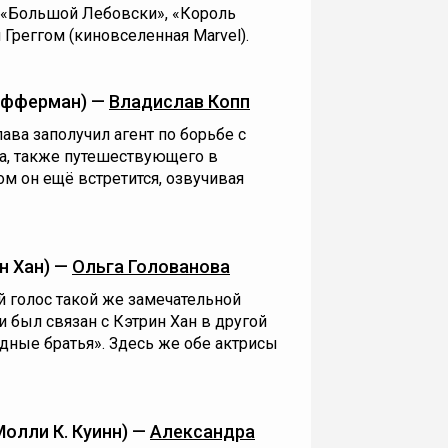
(«Большой Лебовски», «Король
 Греггом (киновселенная Marvel).
Офферман) —
Владислав Копп
ва заполучил агент по борьбе с
ва, также путешествующего в
м он ещё встретится, озвучивая
н Хан) —
Ольга Голованова
й голос такой же замечательной
 был связан с Кэтрин Хан в другой
дные братья». Здесь же обе актрисы
олли К. Куинн) —
Александра