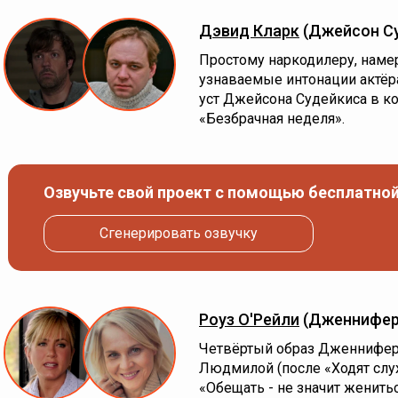
Дэвид Кларк
(Джейсон С
Простому наркодилеру, намер
узнаваемые интонации актёра
уст Джейсона Судейкиса в к
«Безбрачная неделя».
Озвучьте свой проект с помощью бесплатной
Сгенерировать озвучку
Роуз О'Рейли
(Дженнифер
Четвёртый образ Дженнифер
Людмилой (после «Ходят слу
«Обещать - не значит женить