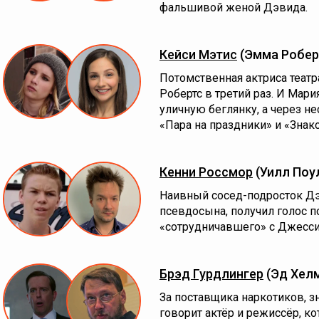
фальшивой женой Дэвида.
Кейси Мэтис
(Эмма Робер
Потомственная актриса театр
Робертс в третий раз. И Мар
уличную беглянку, а через н
«Пара на праздники» и «Знак
Кенни Россмор
(Уилл Поу
Наивный сосед-подросток Дэ
псевдосына, получил голос п
«сотрудничавшего» с Джесси
Брэд Гурдлингер
(Эд Хел
За поставщика наркотиков, 
говорит актёр и режиссёр, к