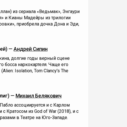
ллан) из сериала «Ведьмак», Энгаури
я» и Кианы Мадейры из трилогии
ровки», приобрела дочка Дона и Эди,
ей) —
Андрей Сипин
кина, долгие годы верный сцене
о босса наркокартеля. Чаще его
ien: Isolation, Tom Clancy's The
лиг) —
Михаил Белякович
Пабло ассоциируется и с Карлом
с Кратосом из God of War (2018), и с
азами в Театре на Юго-Западе.