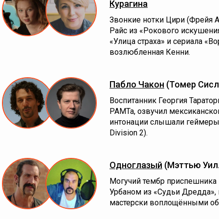
Курагина
Звонкие нотки Цири (Фрейя А
Райс из «Рокового искушени
«Улица страха» и сериала «Во
возлюбленная Кенни.
Пабло Чакон
(Томер Сисл
Воспитанник Георгия Таратор
РАМТа, озвучил мексиканског
интонации слышали геймеры (Al
Division 2).
Одноглазый
(Мэттью Уил
Могучий тембр приспешника 
Урбаном из «Судьи Дредда», и 
мастерски воплощёнными обр