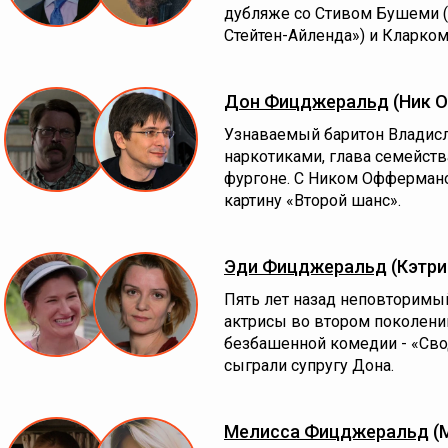
дубляже со Стивом Бушеми 
Стейтен-Айленда») и Кларком
Дон Фицджеральд
(Ник 
Узнаваемый баритон Владисла
наркотиками, глава семейст
фургоне. С Ником Оффермано
картину «Второй шанс».
Эди Фицджеральд
(Кэтри
Пять лет назад неповторимы
актрисы во втором поколении
безбашенной комедии - «Сво
сыграли супругу Дона.
Мелисса Фицджеральд
(М