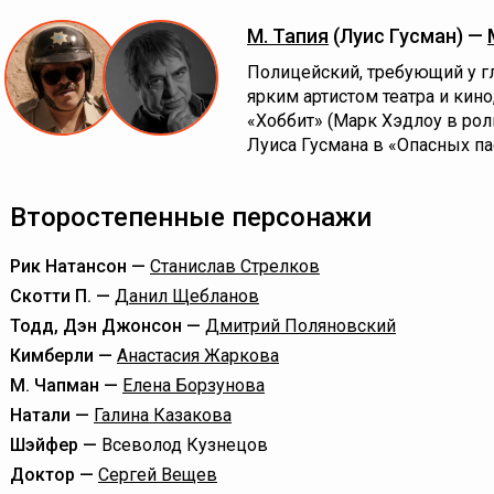
М. Тапия
(Луис Гусман) —
Полицейский, требующий у гл
ярким артистом театра и кин
«Хоббит» (Марк Хэдлоу в рол
Луиса Гусмана в «Опасных па
Второстепенные персонажи
Рик Натансон —
Станислав Стрелков
Скотти П. —
Данил Щебланов
Тодд, Дэн Джонсон —
Дмитрий Поляновский
Кимберли —
Анастасия Жаркова
М. Чапман —
Елена Борзунова
Натали —
Галина Казакова
Шэйфер —
Всеволод Кузнецов
Доктор —
Сергей Вещев