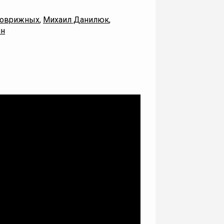
Коврижных
,
Михаил Данилюк
,
ин