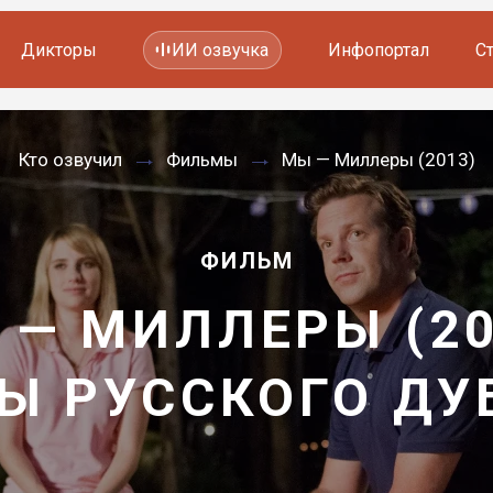
Дикторы
ИИ озвучка
Инфопортал
С
Фильмов и сериалов
Кто озвучил
Фильмы
Мы — Миллеры (2013)
Мультфильмов
YouTube каналов
Видеорекламы
ФИЛЬМ
 — МИЛЛЕРЫ (20
Ы РУССКОГО Д
—