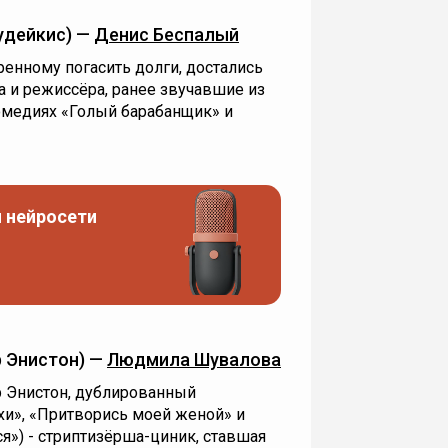
удейкис) —
Денис Беспалый
енному погасить долги, достались
 и режиссёра, ранее звучавшие из
омедиях «Голый барабанщик» и
 нейросети
 Энистон) —
Людмила Шувалова
 Энистон, дублированный
хи», «Притворись моей женой» и
ся») - стриптизёрша-циник, ставшая