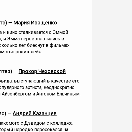
тс) —
Мария Иващенко
а и кино сталкивается с Эммой
ия, и Эмма перевоплотились в
есколько лет блеснут в фильмах
омство родителей».
лтер) —
Прохор Чеховской
вида, выступающий в качестве его
опулярного артиста, неоднократно
 Айзенбергом и Антоном Ельчиным.
мс) —
Андрей Казанцев
знакомого с Дэвидом с колледжа,
оторый нередко пересекался на