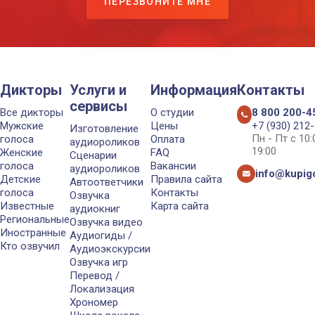
ПЕРЕЗВОНИТЕ МНЕ
Дикторы
Услуги и
Информация
Контакты
сервисы
Все дикторы
О студии
8 800 200-4
Мужские
Цены
+7 (930) 212
Изготовление
Пн - Пт с 10
голоса
Оплата
аудиороликов
19:00
Женские
FAQ
Сценарии
голоса
Вакансии
аудиороликов
info@kupigo
Детские
Правила сайта
Автоответчики
голоса
Контакты
Озвучка
Известные
Карта сайта
аудиокниг
Региональные
Озвучка видео
Иностранные
Аудиогиды /
Кто озвучил
Аудиоэкскурсии
Озвучка игр
Перевод /
Локализация
Хрономер