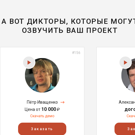
А ВОТ ДИКТОРЫ, КОТОРЫЕ МОГУ
ОЗВУЧИТЬ ВАШ ПРОЕКТ
#156
Пётр Иващенко
Алекса
10 000
дог
Цена от
₽
Скачать демо
Скач
Заказать
За