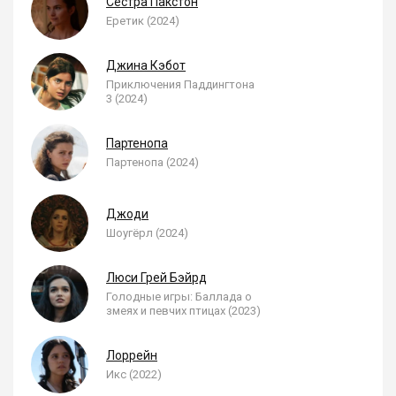
Сестра Пакстон
Еретик (2024)
Джина Кэбот
Приключения Паддингтона
3 (2024)
Партенопа
Партенопа (2024)
Джоди
Шоугёрл (2024)
Люси Грей Бэйрд
Голодные игры: Баллада о
змеях и певчих птицах (2023)
Лоррейн
Икс (2022)