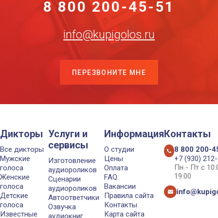
8 800 200-45-51
info@kupigolos.ru
ПЕРЕЗВОНИТЕ МНЕ
Дикторы
Услуги и
Информация
Контакты
сервисы
Все дикторы
О студии
8 800 200-4
Мужские
Цены
+7 (930) 212
Изготовление
Пн - Пт с 10
голоса
Оплата
аудиороликов
19:00
Женские
FAQ
Сценарии
голоса
Вакансии
аудиороликов
info@kupigo
Детские
Правила сайта
Автоответчики
голоса
Контакты
Озвучка
Известные
Карта сайта
аудиокниг