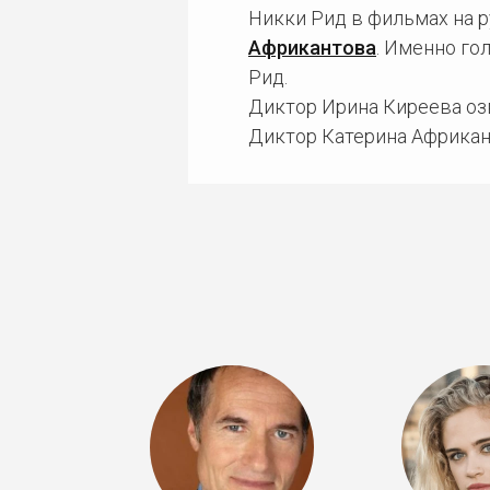
Никки Рид в фильмах на 
Африкантова
. Именно го
Рид.
Диктор Ирина Киреева озв
Диктор Катерина Африкан