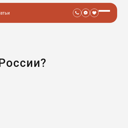
татьи
 России?