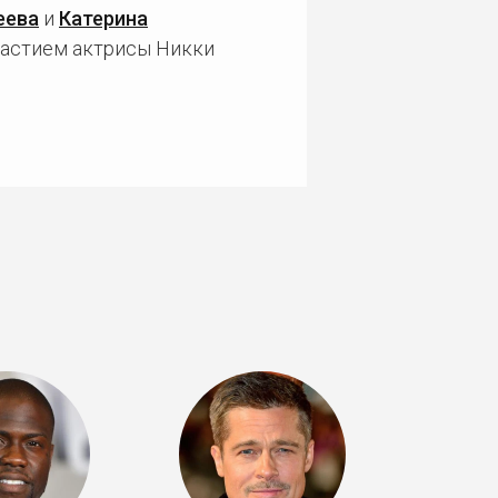
еева
и
Катерина
частием актрисы Никки