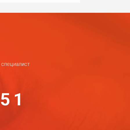
ш специалист
-51