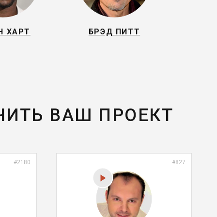
Н ХАРТ
БРЭД ПИТТ
ЧИТЬ ВАШ ПРОЕКТ
#2180
#827