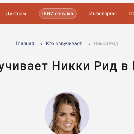
Дикторы
ИИ озвучка
Инфопортал
С
Фильмов и сериалов
Главная
Кто озвучивает
Никки Рид
Мультфильмов
YouTube каналов
Видеорекламы
учивает Никки Рид в