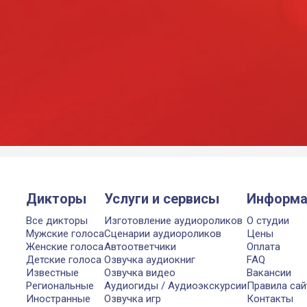
Дикторы
Услуги и сервисы
Информа
Все дикторы
Изготовление аудиороликов
О студии
Мужские голоса
Сценарии аудиороликов
Цены
Женские голоса
Автоответчики
Оплата
Детские голоса
Озвучка аудиокниг
FAQ
Известные
Озвучка видео
Вакансии
Региональные
Аудиогиды / Аудиоэкскурсии
Правила сай
Иностранные
Озвучка игр
Контакты