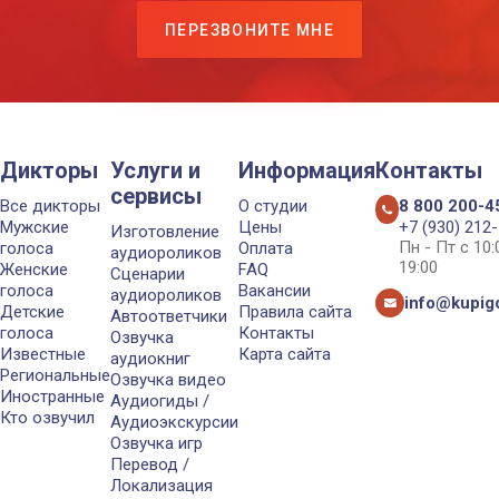
ПЕРЕЗВОНИТЕ МНЕ
Дикторы
Услуги и
Информация
Контакты
сервисы
Все дикторы
О студии
8 800 200-4
Мужские
Цены
+7 (930) 212
Изготовление
Пн - Пт с 10
голоса
Оплата
аудиороликов
19:00
Женские
FAQ
Сценарии
голоса
Вакансии
аудиороликов
info@kupigo
Детские
Правила сайта
Автоответчики
голоса
Контакты
Озвучка
Известные
Карта сайта
аудиокниг
Региональные
Озвучка видео
Иностранные
Аудиогиды /
Кто озвучил
Аудиоэкскурсии
Озвучка игр
Перевод /
Локализация