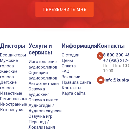
ПЕРЕЗВОНИТЕ МНЕ
Дикторы
Услуги и
Информация
Контакты
сервисы
Все дикторы
О студии
8 800 200-4
Мужские
Цены
+7 (930) 212
Изготовление
Пн - Пт с 10
голоса
Оплата
аудиороликов
19:00
Женские
FAQ
Сценарии
голоса
Вакансии
аудиороликов
info@kupigo
Детские
Правила сайта
Автоответчики
голоса
Контакты
Озвучка
Известные
Карта сайта
аудиокниг
Региональные
Озвучка видео
Иностранные
Аудиогиды /
Кто озвучил
Аудиоэкскурсии
Озвучка игр
Перевод /
Локализация