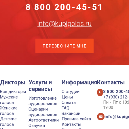
8 800 200-45-51
info@kupigolos.ru
ПЕРЕЗВОНИТЕ МНЕ
Дикторы
Услуги и
Информация
Контакты
сервисы
Все дикторы
О студии
8 800 200-4
Мужские
Цены
+7 (930) 212
Изготовление
Пн - Пт с 10
голоса
Оплата
аудиороликов
19:00
Женские
FAQ
Сценарии
голоса
Вакансии
аудиороликов
info@kupigo
Детские
Правила сайта
Автоответчики
голоса
Контакты
Озвучка