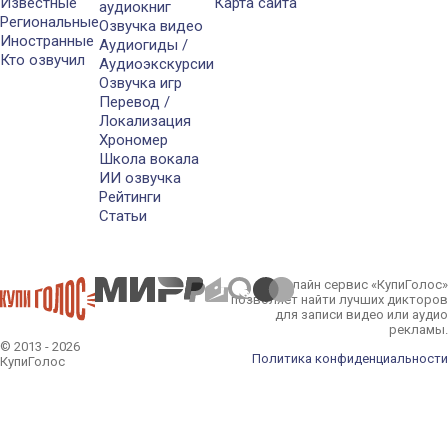
Известные
Карта сайта
аудиокниг
Региональные
Озвучка видео
Иностранные
Аудиогиды /
Кто озвучил
Аудиоэкскурсии
Озвучка игр
Перевод /
Локализация
Хрономер
Школа вокала
ИИ озвучка
Рейтинги
Статьи
Онлайн сервис «КупиГолос»
позволяет найти лучших дикторов
для записи видео или аудио
рекламы.
© 2013 - 2026
Политика конфиденциальности
КупиГолос