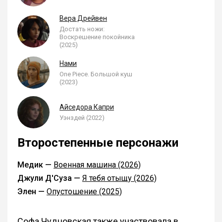
Вера Дрейвен
Достать ножи:
Воскрешение покойника
(2025)
Нами
One Piece. Большой куш
(2023)
Айседора Капри
Уэнздей (2022)
Второстепенные персонажи
Медик —
Военная машина (2026)
Джули Д'Суза —
Я тебя отыщу (2026)
Элен —
Опустошение (2025)
Софа Чудновская также участвовала в