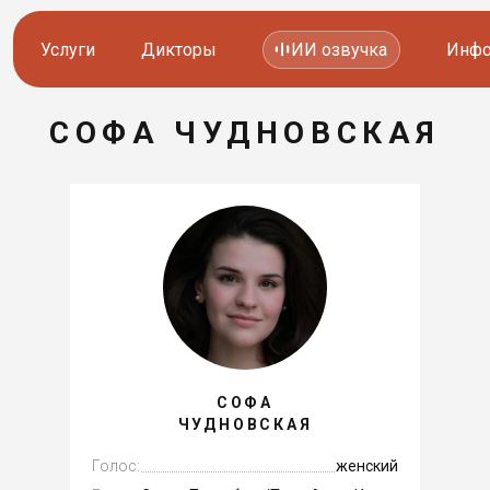
Услуги
Дикторы
ИИ озвучка
Инфо
СОФА ЧУДНОВСКАЯ
Озвучка видео
Иностранные дикторы
Работа с аудио
Русские дикторы
Работа с текстом
Актеры озвучки
Локализация и перевод
Контакты дикторов
Другие услуги
ИИ голоса
СОФА
ЧУДНОВСКАЯ
8 800 200-45-51
8 800 200-45-51
Заказать звонок
Заказать звонок
Голос:
женский