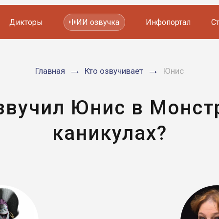
Дикторы
ИИ озвучка
Инфопортал
С
Фильмов и сериалов
Главная
Кто озвучивает
Юнис
Мультфильмов
YouTube каналов
Видеорекламы
звучил Юнис в Монст
каникулах?