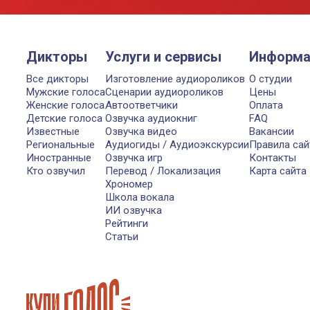
Дикторы
Услуги и сервисы
Информа
Все дикторы
Изготовление аудиороликов
О студии
Мужские голоса
Сценарии аудиороликов
Цены
Женские голоса
Автоответчики
Оплата
Детские голоса
Озвучка аудиокниг
FAQ
Известные
Озвучка видео
Вакансии
Региональные
Аудиогиды / Аудиоэкскурсии
Правила сай
Иностранные
Озвучка игр
Контакты
Кто озвучил
Перевод / Локализация
Карта сайта
Хрономер
Школа вокала
ИИ озвучка
Рейтинги
Статьи