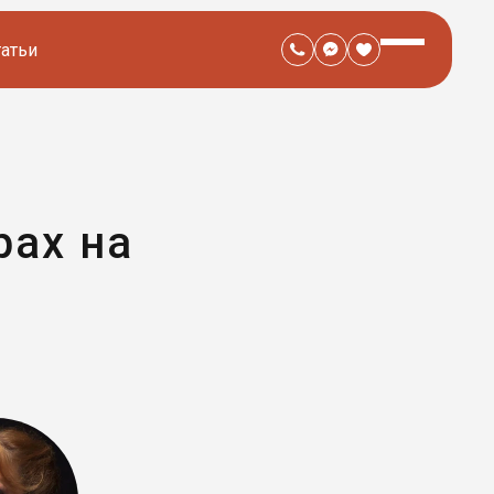
татьи
рах на