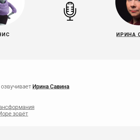
НИС
ИРИНА 
 озвучивает
Ирина Савина
рансформания
Море зовёт