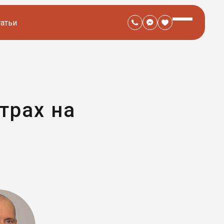
татьи
трах на