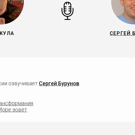
КУЛА
СЕРГЕЙ 
сии озвучивает
Сергей Бурунов
рансформания
Море зовёт