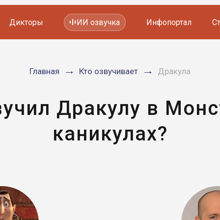
Дикторы
ИИ озвучка
Инфопортал
С
Фильмов и сериалов
Главная
Кто озвучивает
Дракула
Мультфильмов
YouTube каналов
Видеорекламы
вучил Дракулу в Монс
каникулах?