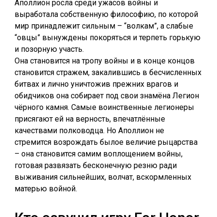
Аполлион росла среди ужасов войны и
выработала собственную философию, по которой
мир принадлежит сильным – “волкам”, а слабые
“овцы” вынуждены покоряться и терпеть горькую
и позорную участь.
Она становится на тропу войны и в конце концов
становится стражем, закалившись в бесчисленных
битвах и лично уничтожив прежних врагов и
обидчиков она собирает под свои знамёна Легион
чёрного камня. Самые воинственные легионеры
присягают ей на верность, впечатлённые
качествами полководца. Но Аполлион не
стремится возрождать былое величие рыцарства
– она становится самим воплощением войны,
готовая развязать бесконечную резню ради
выживания сильнейших, волчат, вскормленных
матерью войной.