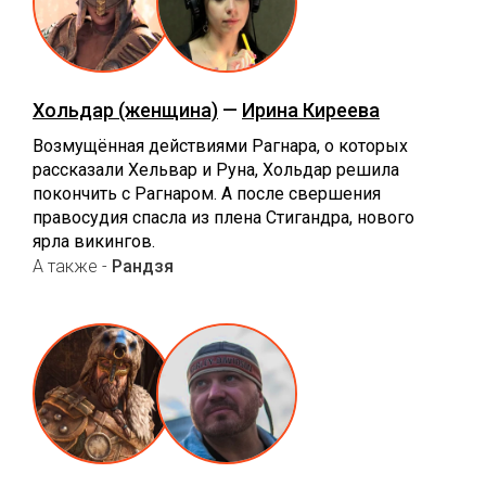
Хольдар (женщина)
—
Ирина Киреева
Возмущённая действиями Рагнара, о которых
рассказали Хельвар и Руна, Хольдар решила
покончить с Рагнаром. А после свершения
правосудия спасла из плена Стигандра, нового
ярла викингов.
А также -
Рандзя