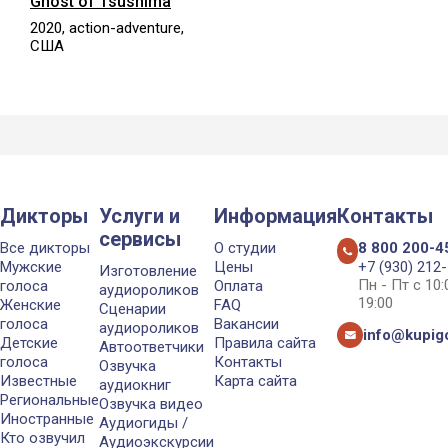
Ghost of Tsushima
2020, action-adventure,
США
Дикторы
Услуги и
Информация
Контакты
сервисы
Все дикторы
О студии
8 800 200-4
Мужские
Цены
+7 (930) 212
Изготовление
Пн - Пт с 10
голоса
Оплата
аудиороликов
19:00
Женские
FAQ
Сценарии
голоса
Вакансии
аудиороликов
info@kupigo
Детские
Правила сайта
Автоответчики
голоса
Контакты
Озвучка
Известные
Карта сайта
аудиокниг
Региональные
Озвучка видео
Иностранные
Аудиогиды /
Кто озвучил
Аудиоэкскурсии