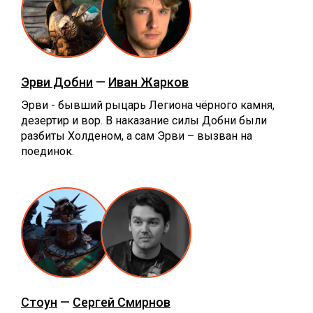
Эрви Добни
—
Иван Жарков
Эрви - бывший рыцарь Легиона чёрного камня,
дезертир и вор. В наказание силы Добни были
разбиты Холденом, а сам Эрви – вызван на
поединок.
Стоун
—
Сергей Смирнов