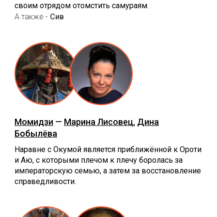
своим отрядом отомстить самураям.
А также -
Сив
Момидзи
—
Марина Лисовец
,
Дина
Бобылёва
Наравне с Окумой является приближённой к Ороти
и Аю, с которыми плечом к плечу боролась за
императорскую семью, а затем за восстановление
справедливости.