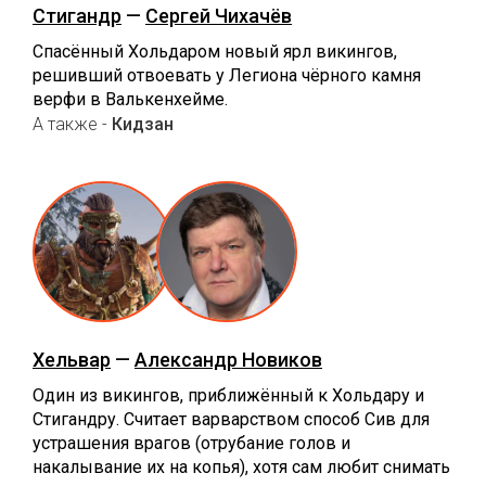
Стигандр
—
Сергей Чихачёв
Спасённый Хольдаром новый ярл викингов,
решивший отвоевать у Легиона чёрного камня
верфи в Валькенхейме.
А также -
Кидзан
Хельвар
—
Александр Новиков
Один из викингов, приближённый к Хольдару и
Стигандру. Считает варварством способ Сив для
устрашения врагов (отрубание голов и
накалывание их на копья), хотя сам любит снимать