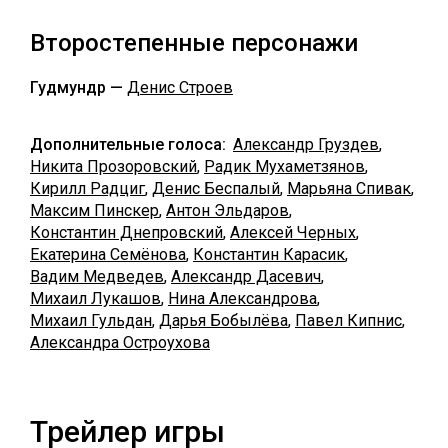
Второстепенные персонажи
Гудмундр —
Денис Строев
Дополнительные голоса:
Александр Груздев
,
Никита Прозоровский
,
Радик Мухаметзянов
,
Кирилл Радциг
,
Денис Беспалый
,
Марьяна Спивак
,
Максим Пинскер
,
Антон Эльдаров
,
Константин Днепровский
,
Алексей Черных
,
Екатерина Семёнова
,
Константин Карасик
,
Вадим Медведев
,
Александр Дасевич
,
Михаил Лукашов
,
Нина Александрова
,
Михаил Гульдан
,
Дарья Бобылёва
,
Павел Кипнис
,
Александра Остроухова
Трейлер игры