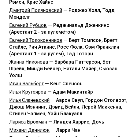
Рэмси, Крис Хайнс
Дмитрий Поляновский
— Роджер Холл, Тодд
Менделл
Евгений Рубцов
— Реджинальд Дженкинс
(Арестант 2 - за пулемётом)
Евгений Толоконников
— Берт Томпсон, Бретт
Стайлс, Рич Аткинс, Росс Фолк, Сэм Франклин
(Арестант 1 - за рулём), Тэд Готорн
Жанна Никонова
— Барбара Паттерсон, Бет
Шрейк, Минди Бейкер, Натали Майер, Сьюзан
Уолш
Иван Вальберг
— Кент Свенсон
Илья Крутояров
— Адам Макинтайр
Илья Сланевский
— Аарон Свуп, Гордон Столворт,
Джош Мэннинг, Дэвид Бейли, Лерой Маккенна,
Стивен Чэпмен, Уэйн Блэкуэлл
Лариса Брохман
— Линдси Харрис, Дочь
Михаил Данилюк
— Ларри Чан