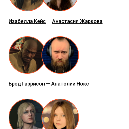
Изабелла Кейс
—
Анастасия Жаркова
Брэд Гаррисон
—
Анатолий Нокс