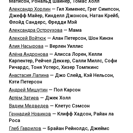
Матисон, Рональд Шайнер, Томас Холл
Александр Хорлин
— Гил Хименес, Грег Симпсон,
Джефф Майер, Кинделл Джонсон, Натан Крейб,
Флойд Сандерс, Фредди Мэй
Александра Остроухова
— Мама
Алексей Войтюк
— Алан Петерсон, Шон Кинэн
Алия Насырова
— Верлен Уиллис
Алёна Андронова
— Алисса Лорен, Келли
Карпентер, Рейчел Деккер, Салли Миллс, Софи
Ричардс, Тоня Уотерс, Хизер Томпкинс
Анастасия Лапина
— Джо Слейд, Кэй Нельсон,
Кэти Петерсон
Андрей Мишутин
— Пол Карсон
Артём Затиев
— Джек Холл
Вадим Медведев
— Клетус Сэмсон
Геннадий Новиков
— Клифф Хадсон, Райан ла
Роса
Глеб Гаврилов
— Брайан Рейнолдс, Джеймс