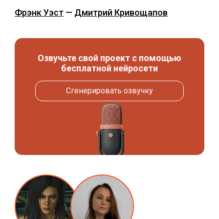
Фрэнк Уэст
—
Дмитрий Кривощапов
Озвучьте свой проект с помощью
бесплатной нейросети
Сгенерировать озвучку