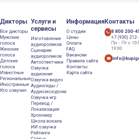
Дикторы
Услуги и
Информация
Контакты
сервисы
Все дикторы
О студии
8 800 200-4
Мужские
Цены
+7 (930) 212
Изготовление
Пн - Пт с 10
голоса
Оплата
аудиороликов
19:00
Женские
FAQ
Сценарии
голоса
Вакансии
аудиороликов
info@kupigo
Детские
Правила сайта
Автоответчики
голоса
Контакты
Озвучка
Известные
Карта сайта
аудиокниг
Региональные
Озвучка видео
Иностранные
Аудиогиды /
Кто озвучил
Аудиоэкскурсии
Озвучка игр
Перевод /
Локализация
Хрономер
Школа вокала
ИИ озвучка
Рейтинги
Статьи