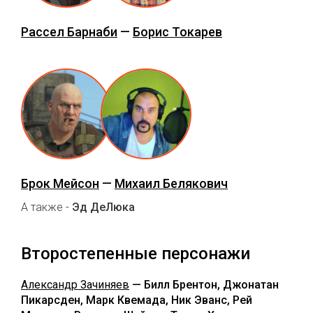
Рассел Барнаби
—
Борис Токарев
Брок Мейсон
—
Михаил Белякович
А также -
Эд ДеЛюка
Второстепенные персонажи
Александр Зачиняев
— Билл Брентон, Джонатан
Пикарсден, Марк Квемада, Ник Эванс, Рей