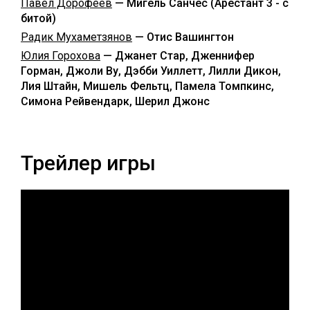
Павел Дорофеев
— Мигель Санчес (Арестант 3 - с
битой)
Радик Мухаметзянов
— Отис Вашингтон
Юлия Горохова
— Джанет Стар, Дженнифер
Горман, Джоли Ву, Дэбби Уиллетт, Лилли Дикон,
Лия Штайн, Мишель Фельтц, Памела Томпкинс,
Симона Рейвендарк, Шерил Джонс
Трейлер игры