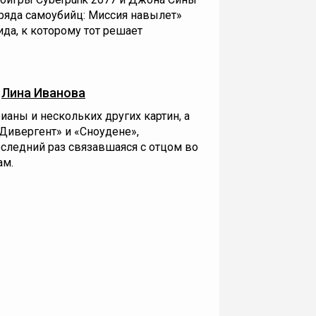
тряда самоубийц: Миссия навылет»
да, к которому тот решает
—
Лина Иванова
ианы и нескольких других картин, а
Дивергент» и «Сноудене»,
оследний раз связавшаяся с отцом во
ам.