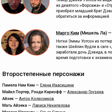
из девятого «Форсажа» и «О
приобрёл младший брат Дэви
обратиться за информацией.
Марго Ким
(Мишель Ла) 
Нотки Эммы Уотсон из поттер
также Шейлин Вудли в саге «
заработала дочь Дэвида, в п
время подготовки к экзамен
Второстепенные персонажи
Памела Нам Ким —
Елена Ивасишина
Майкл Портер, Рэнди Кариофф —
Александр Груздев
Айзек —
Антон Колесников
Мать Айзека —
Лариса Некипелова