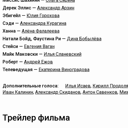
Миссис Шахинян —
Ольга Сирина
Дерек Эллис —
Александр Арзин
Эбигейл —
Юлия Горохова
Сэди —
Александра Курагина
Ханна —
Алёна Фалалеева
Натали Бойд, Фаустина Ри —
Дина Бобылёва
Стейси —
Евгения Ваган
Майк Маковски —
Илья Сланевский
Роберт —
Андрей Ежов
Телеведущая —
Екатерина Виноградова
Дополнительные голоса:
Илья Исаев
,
Кирилл Продоля
Иван Калинин
,
Александр Скиданов
,
Антон Савенков
,
Мих
Трейлер фильма