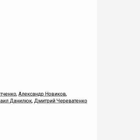
тченко
,
Александр Новиков
,
аил Данилюк
,
Дмитрий Череватенко