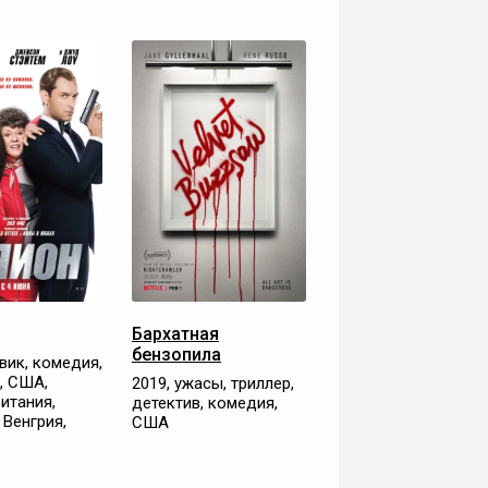
Бархатная
бензопила
вик, комедия,
, США,
2019, ужасы, триллер,
итания,
детектив, комедия,
 Венгрия,
США
я