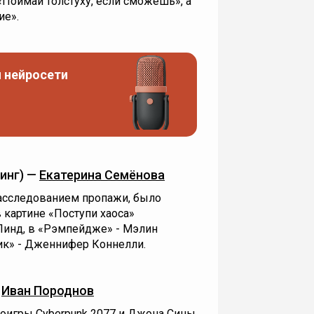
«Поймай толстуху, если сможешь», а
ие».
 нейросети
инг) —
Екатерина Семёнова
асследованием пропажи, было
 картине «Поступи хаоса»
Линд, в «Рэмпейдже» - Мэлин
рик» - Дженнифер Коннелли.
—
Иван Породнов
оигры Cyberpunk 2077 и Джона Сины