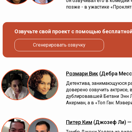
он озвучивал его в комедии 
позже - в ужастике «Проклят
Озвучьте свой проект с помощью бесплатной
Сгенерировать озвучку
Розмари Вик
(Дебра Месс
Детектива, занимающуюся р
доверено озвучить актрисе, в
дублировавшей Бетани Энн 
Акерман, а в «Топ Ган: Мэве
Питер Ким
(Джозеф Ли) 
Тембр Джеки Уэллса из виде