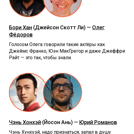
Бори Хан
(Джейсон Скотт Ли) —
Олег
Фёдоров
Голосом Олега говорили такие актёры как
Джеймс Франко, Юэн МакГрегор и даже Джеффри
Райт — это так, чтобы знали.
Чэнь Хонхэй
(Йосон Ань) —
Юрий Романов
Чэнь Хунхуэй, надо признаться, запал в душу