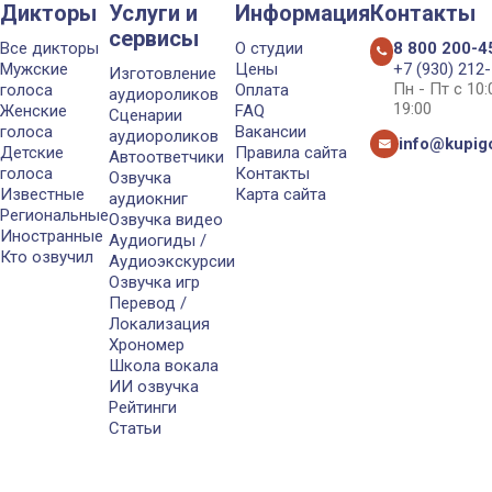
Дикторы
Услуги и
Информация
Контакты
сервисы
Все дикторы
О студии
8 800 200-4
Мужские
Цены
+7 (930) 212
Изготовление
Пн - Пт с 10
голоса
Оплата
аудиороликов
19:00
Женские
FAQ
Сценарии
голоса
Вакансии
аудиороликов
info@kupigo
Детские
Правила сайта
Автоответчики
голоса
Контакты
Озвучка
Известные
Карта сайта
аудиокниг
Региональные
Озвучка видео
Иностранные
Аудиогиды /
Кто озвучил
Аудиоэкскурсии
Озвучка игр
Перевод /
Локализация
Хрономер
Школа вокала
ИИ озвучка
Рейтинги
Статьи