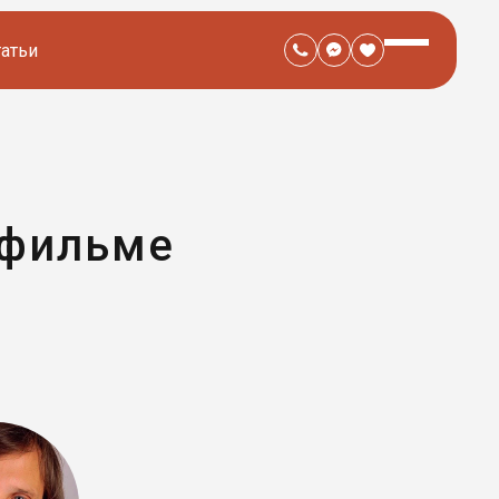
татьи
 фильме