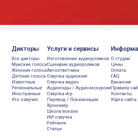
Дикторы
Услуги и сервисы
Информа
Все дикторы
Изготовление аудиороликов
О студии
Мужские голоса
Сценарии аудиороликов
Цены
Женские голоса
Автоответчики
Оплата
Детские голоса
Озвучка аудиокниг
FAQ
Известные
Озвучка видео
Вакансии
Региональные
Аудиогиды / Аудиоэкскурсии
Правила сай
Иностранные
Озвучка игр
Контакты
Кто озвучил
Перевод / Локализация
Карта сайта
Хрономер
Школа вокала
ИИ озвучка
Рейтинги
Статьи