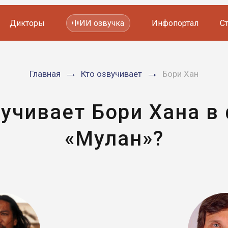
Дикторы
ИИ озвучка
Инфопортал
С
Фильмов и сериалов
Главная
Кто озвучивает
Бори Хан
Мультфильмов
YouTube каналов
Видеорекламы
вучивает Бори Хана в
«Мулан»?