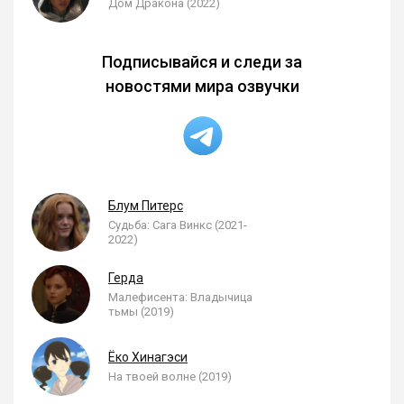
Дом Дракона (2022)
Подписывайся и следи за
новостями мира озвучки
Блум Питерс
Судьба: Сага Винкс (2021-
2022)
Герда
Малефисента: Владычица
тьмы (2019)
Ёко Хинагэси
На твоей волне (2019)