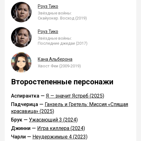
Роуз Тико
Звёздные войны:
Скайуокер. Восход (2019)
Роуз Тико
Звёздные войны:
Последние джедаи (2017)
Кана Альберона
Хвост Феи (2009-2019)
Второстепенные персонажи
Аспирантка —
Я — значит Ястреб (2025)
Падчерица —
Ганзель и Гретель: Миссия «Спящая
красавица» (2025)
Брук —
Ужасающий 3 (2024)
Джинни —
Игра киллера (2024)
Чарли —
Неудержимые 4 (2023)