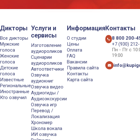
Дикторы
Услуги и
Информация
Контакты
сервисы
Все дикторы
О студии
8 800 200-4
Мужские
Цены
+7 (930) 212
Изготовление
Пн - Пт с 10
голоса
Оплата
аудиороликов
19:00
Женские
FAQ
Сценарии
голоса
Вакансии
аудиороликов
info@kupigo
Детские
Правила сайта
Автоответчики
голоса
Контакты
Озвучка
Известные
Карта сайта
аудиокниг
Региональные
Озвучка видео
Иностранные
Аудиогиды /
Кто озвучил
Аудиоэкскурсии
Озвучка игр
Перевод /
Локализация
Хрономер
Школа вокала
ИИ озвучка