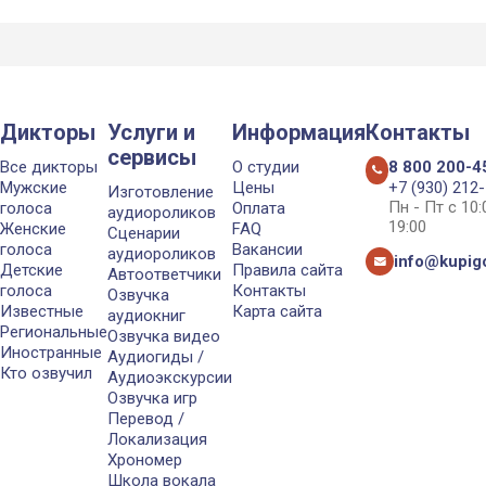
Дикторы
Услуги и
Информация
Контакты
сервисы
Все дикторы
О студии
8 800 200-4
Мужские
Цены
+7 (930) 212
Изготовление
Пн - Пт с 10
голоса
Оплата
аудиороликов
19:00
Женские
FAQ
Сценарии
голоса
Вакансии
аудиороликов
info@kupigo
Детские
Правила сайта
Автоответчики
голоса
Контакты
Озвучка
Известные
Карта сайта
аудиокниг
Региональные
Озвучка видео
Иностранные
Аудиогиды /
Кто озвучил
Аудиоэкскурсии
Озвучка игр
Перевод /
Локализация
Хрономер
Школа вокала