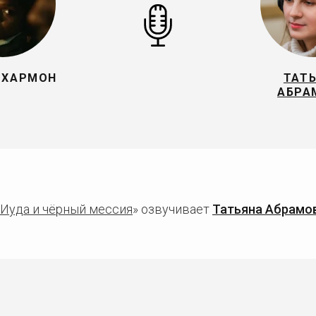
 ХАРМОН
ТАТ
АБРА
Иуда и чёрный мессия
» озвучивает
Татьяна Абрамо