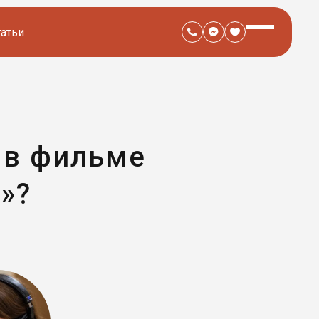
татьи
 в фильме
»?