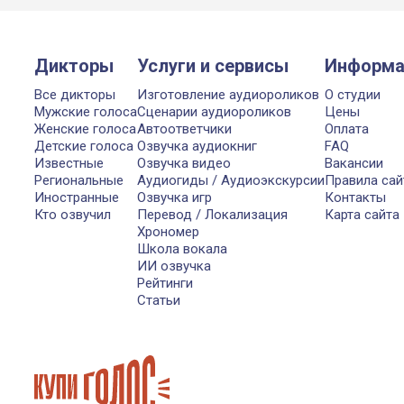
Дикторы
Услуги и сервисы
Информа
Все дикторы
Изготовление аудиороликов
О студии
Мужские голоса
Сценарии аудиороликов
Цены
Женские голоса
Автоответчики
Оплата
Детские голоса
Озвучка аудиокниг
FAQ
Известные
Озвучка видео
Вакансии
Региональные
Аудиогиды / Аудиоэкскурсии
Правила сай
Иностранные
Озвучка игр
Контакты
Кто озвучил
Перевод / Локализация
Карта сайта
Хрономер
Школа вокала
ИИ озвучка
Рейтинги
Статьи