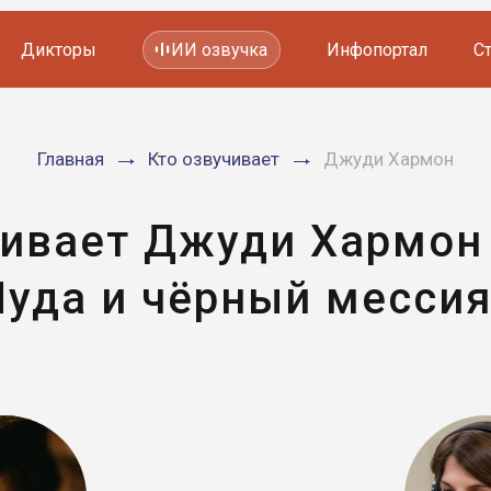
Дикторы
ИИ озвучка
Инфопортал
С
Фильмов и сериалов
Главная
Кто озвучивает
Джуди Хармон
Мультфильмов
YouTube каналов
Видеорекламы
чивает Джуди Хармон
Иуда и чёрный мессия