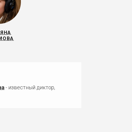
ЬЯНА
МОВА
ва
- известный диктор,