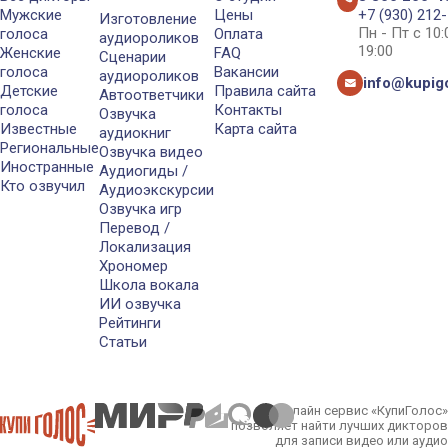
Мужские
Цены
+7 (930) 212
Изготовление
Пн - Пт с 10
голоса
Оплата
аудиороликов
19:00
Женские
FAQ
Сценарии
голоса
Вакансии
аудиороликов
info@kupigo
Детские
Правила сайта
Автоответчики
голоса
Контакты
Озвучка
Известные
Карта сайта
аудиокниг
Региональные
Озвучка видео
Иностранные
Аудиогиды /
Кто озвучил
Аудиоэкскурсии
Озвучка игр
Перевод /
Локализация
Хрономер
Школа вокала
ИИ озвучка
Рейтинги
Статьи
Онлайн сервис «КупиГолос»
позволяет найти лучших дикторов
для записи видео или аудио