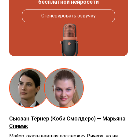
бесплатной нейросети
Сгенерировать озвучку
Сьюзан Тёрнер
(Коби Смолдерс) —
Марьяна
Спивак
Майор, оказывавшая поддержку Ричеру, но ни