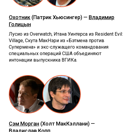
Охотник
(Патрик Хьюсингер) —
Владимир
Голицын
Лусио из Overwatch, Итана Уинтерса из Resident Evil:
Village, Скута МакНэри из «Бэтмена против
Супермена» и экс-служащего командования
специальных операций США объединяют
интонации выпускника ВГИКа.
Сэм Морган
(Холт МакКэллани) —
Владислав Копп