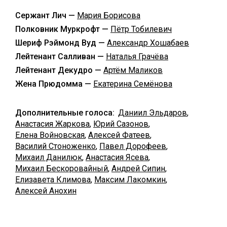
Сержант Лич —
Мария Борисова
Полковник Муркрофт —
Пётр Тобилевич
Шериф Рэймонд Вуд —
Александр Хошабаев
Лейтенант Салливан —
Наталья Грачёва
Лейтенант Декудро —
Артём Маликов
Жена Прюдомма —
Екатерина Семёнова
Дополнительные голоса:
Даниил Эльдаров
,
Анастасия Жаркова
,
Юрий Сазонов
,
Елена Войновская
,
Алексей Фатеев
,
Василий Стоноженко
,
Павел Дорофеев
,
Михаил Данилюк
,
Анастасия Ясева
,
Михаил Бескоровайный
,
Андрей Сипин
,
Елизавета Климова
,
Максим Лакомкин
,
Алексей Анохин