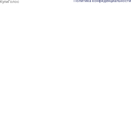
Политика конфиденциальности
КупиГолос