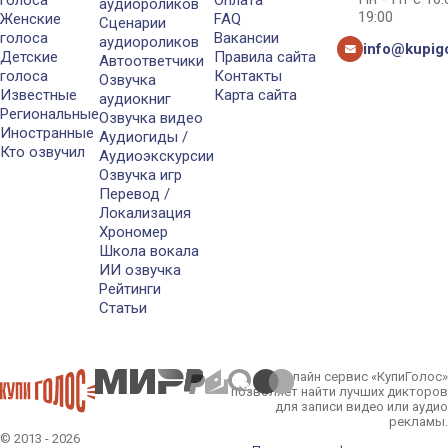
аудиороликов
19:00
Женские
FAQ
Сценарии
голоса
Вакансии
аудиороликов
info@kupigo
Детские
Правила сайта
Автоответчики
голоса
Контакты
Озвучка
Известные
Карта сайта
аудиокниг
Региональные
Озвучка видео
Иностранные
Аудиогиды /
Кто озвучил
Аудиоэкскурсии
Озвучка игр
Перевод /
Локализация
Хрономер
Школа вокала
ИИ озвучка
Рейтинги
Статьи
Онлайн сервис «КупиГолос»
позволяет найти лучших дикторов
для записи видео или аудио
рекламы.
© 2013 - 2026