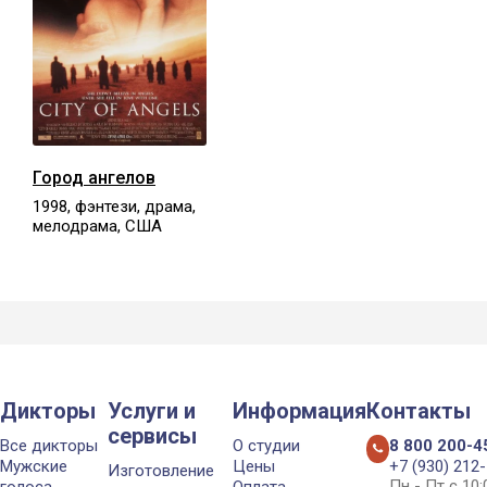
Город ангелов
1998, фэнтези, драма,
мелодрама, США
Дикторы
Услуги и
Информация
Контакты
сервисы
Все дикторы
О студии
8 800 200-4
Мужские
Цены
+7 (930) 212
Изготовление
Пн - Пт с 10
голоса
Оплата