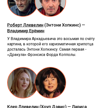
Роберт Ллевелин
(Энтони Хопкинс) —
Владимир Ерёмин
У Владимира Аркадьевича это восьмая по счёту
картина, в которой его харизматичная хрипотца
досталась Энтони Хопкинсу. Самая первая -
«Дракула» Фрэнсиса Форда Копполы.
Клер Ллевелин
(Хоуп Дэвис) —
Лариса