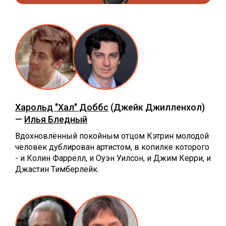
Харольд "Хал" Доббс
(Джейк Джилленхол)
—
Илья Бледный
Вдохновлённый покойным отцом Кэтрин молодой
человек дублирован артистом, в копилке которого
- и Колин Фаррелл, и Оуэн Уилсон, и Джим Керри, и
Джастин Тимберлейк.