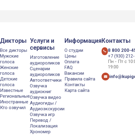
Дикторы
Услуги и
Информация
Контакты
сервисы
Все дикторы
О студии
8 800 200-4
Мужские
Цены
+7 (930) 212
Изготовление
Пн - Пт с 10
голоса
Оплата
аудиороликов
19:00
Женские
FAQ
Сценарии
голоса
Вакансии
аудиороликов
info@kupigo
Детские
Правила сайта
Автоответчики
голоса
Контакты
Озвучка
Известные
Карта сайта
аудиокниг
Региональные
Озвучка видео
Иностранные
Аудиогиды /
Кто озвучил
Аудиоэкскурсии
Озвучка игр
Перевод /
Локализация
Хрономер