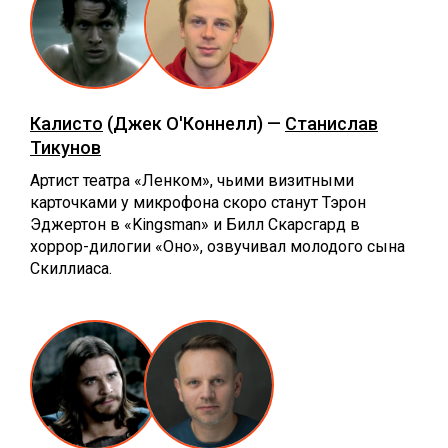
Калисто
(Джек О'Коннелл) —
Станислав
Тикунов
Артист театра «Ленком», чьими визитными
карточками у микрофона скоро станут Тэрон
Эджертон в «Kingsman» и Билл Скарсгард в
хоррор-дилогии «Оно», озвучивал молодого сына
Скиллиаса.