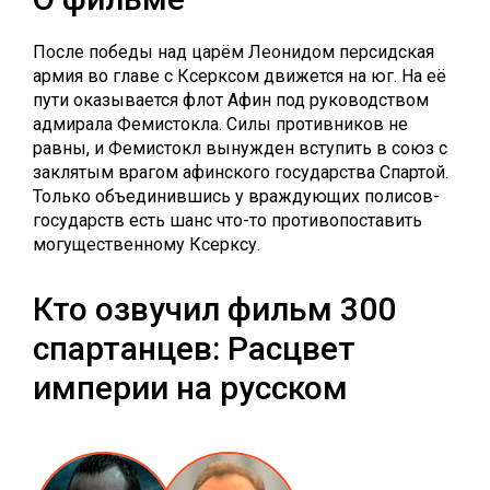
После победы над царём Леонидом персидская
армия во главе с Ксерксом движется на юг. На её
пути оказывается флот Афин под руководством
адмирала Фемистокла. Силы противников не
равны, и Фемистокл вынужден вступить в союз с
заклятым врагом афинского государства Спартой.
Только объединившись у враждующих полисов-
государств есть шанс что-то противопоставить
могущественному Ксерксу.
Кто озвучил фильм 300
спартанцев: Расцвет
империи на русском