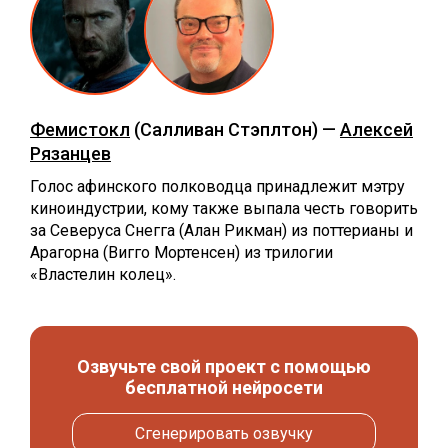
Фемистокл
(Салливан Стэплтон) —
Алексей
Рязанцев
Голос афинского полководца принадлежит мэтру
киноиндустрии, кому также выпала честь говорить
за Северуса Снегга (Алан Рикман) из поттерианы и
Арагорна (Вигго Мортенсен) из трилогии
«Властелин колец».
Озвучьте свой проект с помощью
бесплатной нейросети
Сгенерировать озвучку