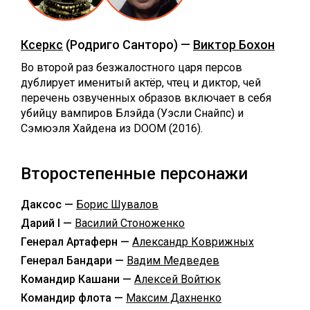
Ксеркс
(Родриго Санторо) —
Виктор Бохон
Во второй раз безжалостного царя персов
дублирует именитый актёр, чтец и диктор, чей
перечень озвученных образов включает в себя
убийцу вампиров Блэйда (Уэсли Снайпс) и
Сэмюэля Хайдена из DOOM (2016).
Второстепенные персонажи
Даксос —
Борис Шувалов
Дарий I —
Василий Стоноженко
Генерал Артаферн —
Александр Коврижных
Генерал Бандари —
Вадим Медведев
Командир Кашани —
Алексей Войтюк
Командир флота —
Максим Дахненко