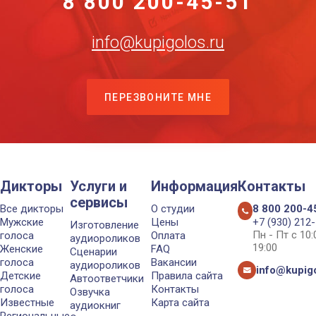
8 800 200-45-51
info@kupigolos.ru
ПЕРЕЗВОНИТЕ МНЕ
Дикторы
Услуги и
Информация
Контакты
сервисы
Все дикторы
О студии
8 800 200-4
Мужские
Цены
+7 (930) 212
Изготовление
Пн - Пт с 10
голоса
Оплата
аудиороликов
19:00
Женские
FAQ
Сценарии
голоса
Вакансии
аудиороликов
info@kupigo
Детские
Правила сайта
Автоответчики
голоса
Контакты
Озвучка
Известные
Карта сайта
аудиокниг