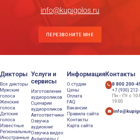
info@kupigolos.ru
ПЕРЕЗВОНИТЕ МНЕ
Дикторы
Услуги и
Информация
Контакты
сервисы
Все дикторы
О студии
8 800 200-4
Мужские
Цены
+7 (930) 212
Изготовление
Пн - Пт с 10
голоса
Оплата
аудиороликов
19:00
Женские
FAQ
Сценарии
голоса
Вакансии
аудиороликов
info@kupigo
Детские
Правила сайта
Автоответчики
голоса
Контакты
Озвучка
Известные
Карта сайта
аудиокниг
Региональные
Озвучка видео
Иностранные
Аудиогиды /