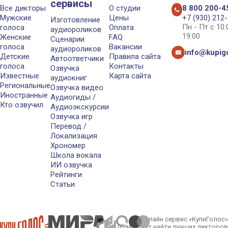
сервисы
Все дикторы
О студии
8 800 200-4
Мужские
Цены
+7 (930) 212
Изготовление
Пн - Пт с 10
голоса
Оплата
аудиороликов
19:00
Женские
FAQ
Сценарии
голоса
Вакансии
аудиороликов
info@kupigo
Детские
Правила сайта
Автоответчики
голоса
Контакты
Озвучка
Известные
Карта сайта
аудиокниг
Региональные
Озвучка видео
Иностранные
Аудиогиды /
Кто озвучил
Аудиоэкскурсии
Озвучка игр
Перевод /
Локализация
Хрономер
Школа вокала
ИИ озвучка
Рейтинги
Статьи
Онлайн сервис «КупиГолос»
позволяет найти лучших дикторов