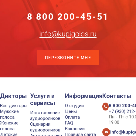
8 800 200-45-51
info@kupigolos.ru
ПЕРЕЗВОНИТЕ МНЕ
Дикторы
Услуги и
Информация
Контакты
сервисы
Все дикторы
О студии
8 800 200-4
Мужские
Цены
+7 (930) 212
Изготовление
Пн - Пт с 10
голоса
Оплата
аудиороликов
19:00
Женские
FAQ
Сценарии
голоса
Вакансии
аудиороликов
info@kupigo
Детские
Правила сайта
Автоответчики