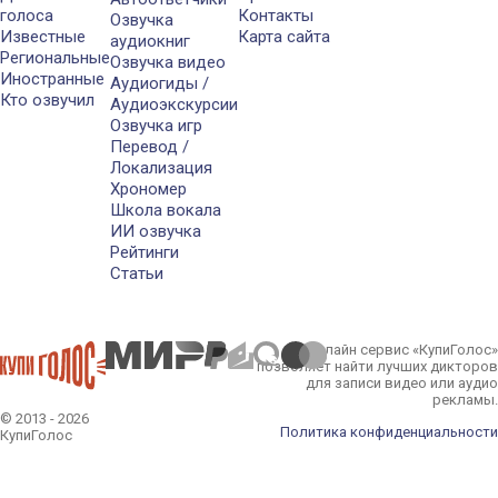
голоса
Контакты
Озвучка
Известные
Карта сайта
аудиокниг
Региональные
Озвучка видео
Иностранные
Аудиогиды /
Кто озвучил
Аудиоэкскурсии
Озвучка игр
Перевод /
Локализация
Хрономер
Школа вокала
ИИ озвучка
Рейтинги
Статьи
Онлайн сервис «КупиГолос»
позволяет найти лучших дикторов
для записи видео или аудио
рекламы.
© 2013 - 2026
Политика конфиденциальности
КупиГолос