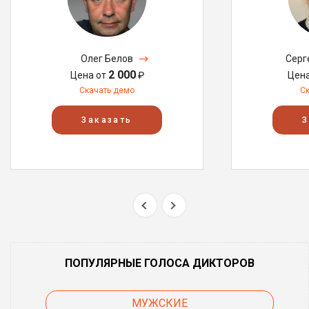
Олег Белов
Серг
2 000
Цена от
₽
Цен
Скачать демо
С
Заказать
З
ПОПУЛЯРНЫЕ ГОЛОСА ДИКТОРОВ
МУЖСКИЕ