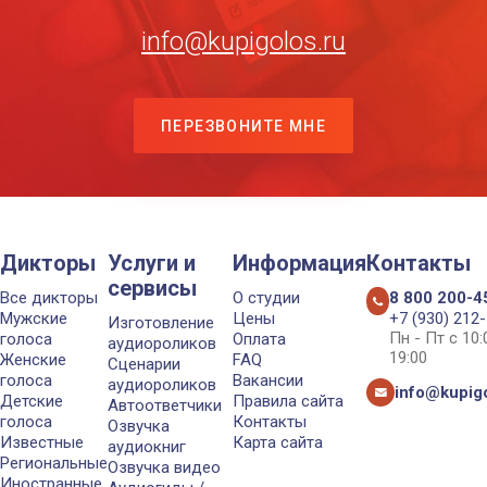
info@kupigolos.ru
ПЕРЕЗВОНИТЕ МНЕ
Дикторы
Услуги и
Информация
Контакты
сервисы
Все дикторы
О студии
8 800 200-4
Мужские
Цены
+7 (930) 212
Изготовление
Пн - Пт с 10
голоса
Оплата
аудиороликов
19:00
Женские
FAQ
Сценарии
голоса
Вакансии
аудиороликов
info@kupigo
Детские
Правила сайта
Автоответчики
голоса
Контакты
Озвучка
Известные
Карта сайта
аудиокниг
Региональные
Озвучка видео
Иностранные