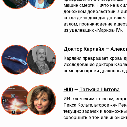
машин смерти. Ничто не в сил
денежном довольствии. Лейте
когда дело доходит до тяжёл
взлом, проникновение и дерз
из уцелевших «Марков-IV».
Доктор Карлайл
—
Алекс
Карлайл превращает кровь др
Исследование доктора Карлай
помощью крови драконов сд
HUD
—
Татьяна Шитова
ИИ с женским голосом, встр
Рекса Кольта, второе «я» Ре
текущих задачах и возможны
совершить в той или иной си