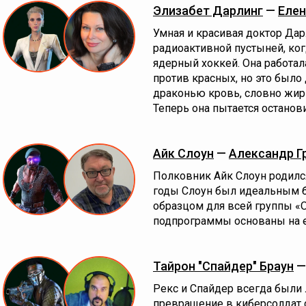
Элизабет Дарлинг
—
Елен
Умная и красивая доктор Да
радиоактивной пустыней, ког
ядерный хоккей. Она работал
против красных, но это было 
драконью кровь, словно жир
Теперь она пытается останови
Айк Слоун
—
Александр Г
Полковник Айк Слоун родился
годы Слоун был идеальным б
образцом для всей группы «О
подпрограммы основаны на е
Тайрон "Спайдер" Браун
Рекс и Спайдер всегда были 
превращение в киберсолдат 