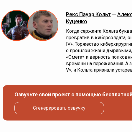
Рекс Пауэр Кольт
—
Алекс
Куценко
Когда сержанта Кольта буква
превратив в киберсолдата, о
IV». Торжество киберхирурги
о прошлой жизни дырявыми, 
«Омега» и верность полковни
времени на переживания. А з
V», и Кольта признали устар
Озвучьте свой проект с помощью бесплатной
Сгенерировать озвучку