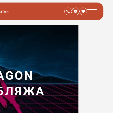
татьи
RAGON
УБЛЯЖА