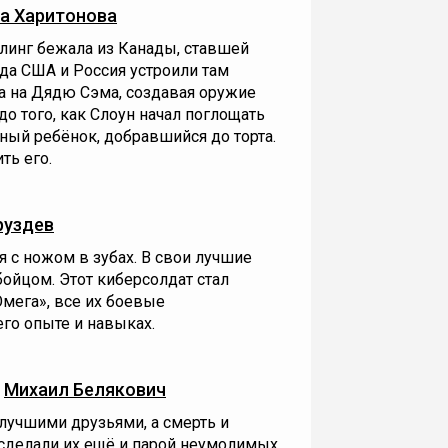
а Харитонова
рлинг бежала из Канады, ставшей
да США и Россия устроили там
а на Дядю Сэма, создавая оружие
до того, как Слоун начал поглощать
ный ребёнок, добравшийся до торта.
ть его.
руздев
 с ножом в зубах. В свои лучшие
ойцом. Этот киберсолдат стал
мега», все их боевые
го опыте и навыках.
—
Михаил Белякович
лучшими друзьями, а смерть и
сделали их ещё и парой неумолимых