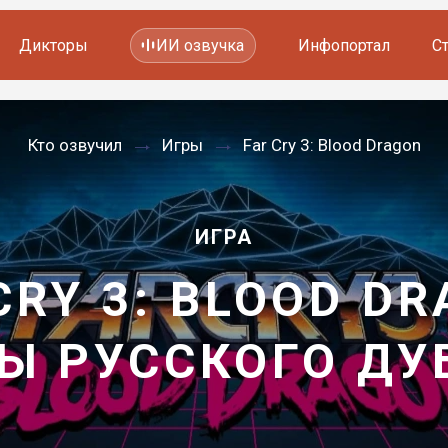
Дикторы
ИИ озвучка
Инфопортал
С
Фильмов и сериалов
Кто озвучил
Игры
Far Cry 3: Blood Dragon
Мультфильмов
YouTube каналов
Видеорекламы
ИГРА
CRY 3: BLOOD D
Ы РУССКОГО Д
—