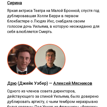
Сирина
Яркая актриса Театра на Малой Бронной, спустя год
дублировавшая Холли Берри в первом
блокбастере о Людях Икс, снабдила своим
голосом дочь Уильяма, в которую неожиданно для
себя влюбляется Смерть.
Дрю
(Джейк Уэбер) —
Алексей Мясников
Одного из членов совета директоров,
действующего за спиной Уильяма, было доверено
дублировать артисту, с чьим тембром неразрывно
будут связаны Пол Уокер из франшизы «Форсаж»