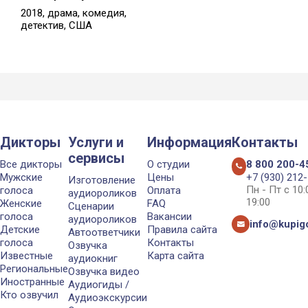
2018, драма, комедия,
детектив, США
Дикторы
Услуги и
Информация
Контакты
сервисы
Все дикторы
О студии
8 800 200-4
Мужские
Цены
+7 (930) 212
Изготовление
Пн - Пт с 10
голоса
Оплата
аудиороликов
19:00
Женские
FAQ
Сценарии
голоса
Вакансии
аудиороликов
info@kupigo
Детские
Правила сайта
Автоответчики
голоса
Контакты
Озвучка
Известные
Карта сайта
аудиокниг
Региональные
Озвучка видео
Иностранные
Аудиогиды /
Кто озвучил
Аудиоэкскурсии