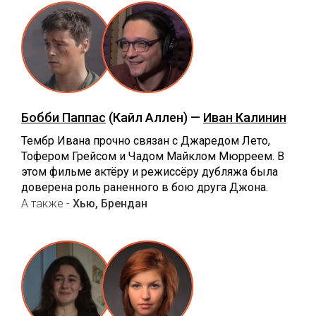
Бобби Паппас
(Кайл Аллен) —
Иван Калинин
Тембр Ивана прочно связан с Джаредом Лето,
Тофером Грейсом и Чадом Майклом Мюрреем. В
этом фильме актёру и режиссёру дубляжа была
доверена роль раненного в бою друга Джона.
А также -
Хью, Брендан