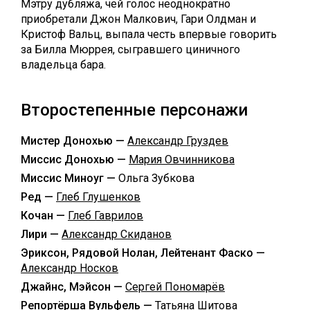
Мэтру дубляжа, чей голос неоднократно
приобретали Джон Малкович, Гари Олдман и
Кристоф Вальц, выпала честь впервые говорить
за Билла Мюррея, сыгравшего циничного
владельца бара.
Второстепенные персонажи
Мистер Донохью —
Александр Груздев
Миссис Донохью —
Мария Овчинникова
Миссис Миноуг —
Ольга Зубкова
Ред —
Глеб Глушенков
Кочан —
Глеб Гаврилов
Лири —
Александр Скиданов
Эриксон, Рядовой Нолан, Лейтенант Фаско —
Александр Носков
Джайнс, Мэйсон —
Сергей Пономарёв
Репортёрша Вульфель —
Татьяна Шитова