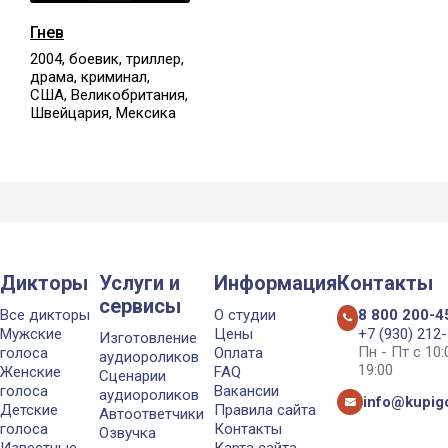
Гнев
2004, боевик, триллер,
драма, криминал,
США, Великобритания,
Швейцария, Мексика
Дикторы
Услуги и
Информация
Контакты
сервисы
Все дикторы
О студии
8 800 200-4
Мужские
Цены
+7 (930) 212
Изготовление
Пн - Пт с 10
голоса
Оплата
аудиороликов
19:00
Женские
FAQ
Сценарии
голоса
Вакансии
аудиороликов
info@kupigo
Детские
Правила сайта
Автоответчики
голоса
Контакты
Озвучка
Известные
Карта сайта