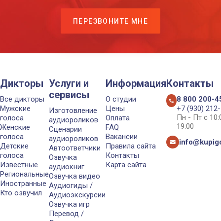
ПЕРЕЗВОНИТЕ МНЕ
Дикторы
Услуги и
Информация
Контакты
сервисы
Все дикторы
О студии
8 800 200-4
Мужские
Цены
+7 (930) 212
Изготовление
Пн - Пт с 10
голоса
Оплата
аудиороликов
19:00
Женские
FAQ
Сценарии
голоса
Вакансии
аудиороликов
info@kupigo
Детские
Правила сайта
Автоответчики
голоса
Контакты
Озвучка
Известные
Карта сайта
аудиокниг
Региональные
Озвучка видео
Иностранные
Аудиогиды /
Кто озвучил
Аудиоэкскурсии
Озвучка игр
Перевод /