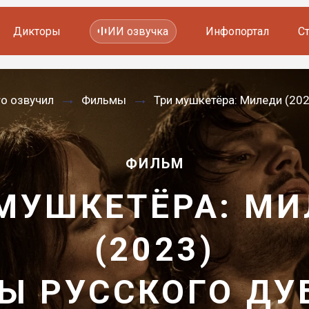
Дикторы
ИИ озвучка
Инфопортал
С
Фильмов и сериалов
то озвучил
Фильмы
Три мушкетёра: Миледи (202
Мультфильмов
YouTube каналов
Видеорекламы
ФИЛЬМ
МУШКЕТЁРА: М
(2023)
Ы РУССКОГО Д
—