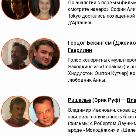
По аналогии с первым фильм
смотрите наверх», Софии Али 
Tokyo достались похищенной
д'Артаньян.
Герцог Бекингем
(Джейко
Гаврилин
Голос колоритных мультгеро
Находкинс из «Лоракса») и з
Хиддлстон, Эштон Кутчер) во
любовник Анны.
Ришелье
(Эрик Руф) —
Вл
Владимир Иванович, снова д
завоевал популярность благ
(фильмы с Робертом Дауни-м
вроде «Молодёжки» и «Шелес