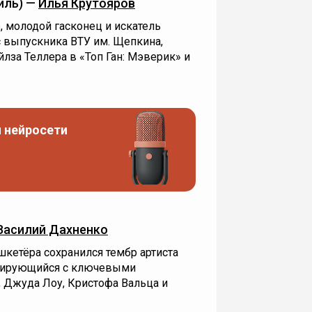
иль) —
Илья Крутояров
 молодой гасконец и искатель
 выпускника ВТУ им. Щепкина,
лза Теллера в «Топ Ган: Мэверик» и
 нейросети
Василий Дахненко
кетёра сохранился тембр артиста
циирующийся с ключевыми
 Джуда Лоу, Кристофа Вальца и