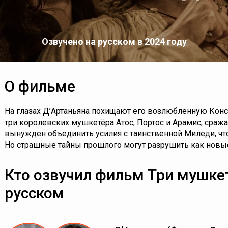
Озвучено на русском в 2024 году
О фильме
На глазах Д’Артаньяна похищают его возлюбленную Конс
три королевских мушкетёра Атос, Портос и Арамис, сража
вынужден объединить усилия с таинственной Миледи, ч
Но страшные тайны прошлого могут разрушить как новые
Кто озвучил фильм Три мушке
русском