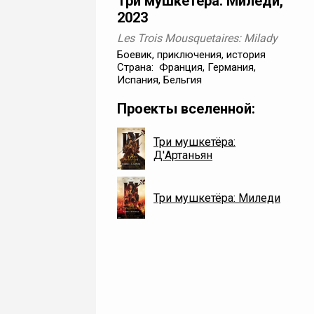
Три мушкетёра: Миледи,
2023
Les Trois Mousquetaires: Milady
Боевик, приключения, история
Страна: Франция, Германия,
Испания, Бельгия
Проекты вселенной:
Три мушкетёра:
Д'Артаньян
Три мушкетёра: Миледи