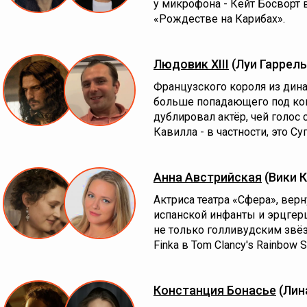
у микрофона - Кейт Босворт 
«Рождестве на Карибах».
Людовик XIII
(Луи Гаррель
Французского короля из дина
больше попадающего под кон
дублировал актёр, чей голос
Кавилла - в частности, это С
Анна Австрийская
(Вики 
Актриса театра «Сфера», вер
испанской инфанты и эрцгерц
не только голливудским звёзд
Finka в Tom Clancy's Rainbow S
Констанция Бонасье
(Лин