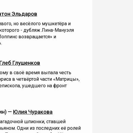
нтон Эльдаров
вого, но весёлого мушкетёра и
 которого - дубляж Лина-Мануэля
оппинс возвращается» и
.
Глеб Глушенков
ому в своё время выпала честь
рриса в четвёртой части «Матрицы»,
епископа, ушедшего на фронт
ин) —
Юлия Чуракова
загадочной шпионки, ставшей
ньяном. Одни из последних её ролей