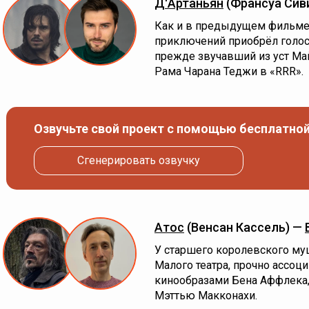
Д'Артаньян
(Франсуа Сив
Как и в предыдущем фильме,
приключений приобрёл голос
прежде звучавший из уст Май
Рама Чарана Теджи в «RRR».
Озвучьте свой проект с помощью бесплатной
Сгенерировать озвучку
Атос
(Венсан Кассель) —
У старшего королевского муш
Малого театра, прочно ассо
кинообразами Бена Аффлека,
Мэттью Макконахи.