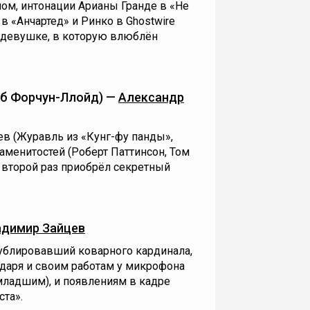
ом, интонации Арианы Гранде в «Не
в «Анчартед» и Ринко в Ghostwire
 девушке, в которую влюблён
б Форчун-Ллойд) —
Александр
ев (Журавль из «Кунг-фу панды»,
наменитостей (Роберт Паттинсон, Том
 второй раз приобрёл секретный
адимир Зайцев
ублировавший коварного кардинала,
одаря и своим работам у микрофона
ладшим), и появлениям в кадре
та».