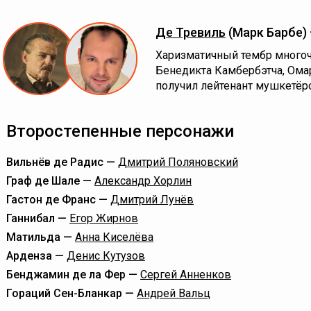
Де Тревиль
(Марк Барбе)
Харизматичный тембр многоч
Бенедикта Камбербэтча, Ома
получил лейтенант мушкетёр
Второстепенные персонажи
Вильнёв де Радис —
Дмитрий Поляновский
Граф де Шале —
Александр Хорлин
Гастон де Франс —
Дмитрий Лунёв
Ганнибал —
Егор Жирнов
Матильда —
Анна Киселёва
Арденза —
Денис Кутузов
Бенджамин де ла Фер —
Сергей Анненков
Гораций Сен-Бланкар —
Андрей Вальц