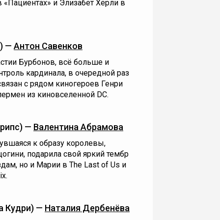
в «Пациентах» и Элизабет Хёрли в
) —
Антон Савенков
стии Бурбонов, всё больше и
троль кардинала, в очередной раз
 связан с рядом киногероев Генри
упермен из киновселенной DC.
Крипс) —
Валентина Абрамова
нувшаяся к образу королевы,
огини, подарила свой яркий тембр
ам, но и Марии в The Last of Us и
ix.
а Кудри) —
Наталия Дербенёва