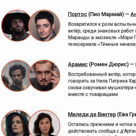
Портос
(Пио Мармай) —
А
Возвратился к роли вспыльчи
актёр, среди знаковых работ
Миранды в мюзикле «Мэри П
телесериале «Тёмные начала»
Арамис
(Ромен Дюрис) —
Востребованный актёр, котор
говорить за Нила Патрика Ха
снова озвучивал мушкетёра-
вместе с товарищами.
Миледи де Винтер
(Ева Гр
Остались прежними и нотки 
действовать сообща с д'Арта