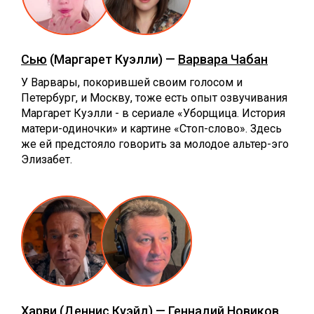
Сью
(Маргарет Куэлли) —
Варвара Чабан
У Варвары, покорившей своим голосом и
Петербург, и Москву, тоже есть опыт озвучивания
Маргарет Куэлли - в сериале «Уборщица. История
матери-одиночки» и картине «Стоп-слово». Здесь
же ей предстояло говорить за молодое альтер-эго
Элизабет.
Харви
(Деннис Куэйд) —
Геннадий Новиков