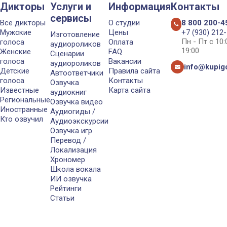
Дикторы
Услуги и
Информация
Контакты
сервисы
Все дикторы
О студии
8 800 200-4
Мужские
Цены
+7 (930) 212
Изготовление
Пн - Пт с 10
голоса
Оплата
аудиороликов
19:00
Женские
FAQ
Сценарии
голоса
Вакансии
аудиороликов
info@kupigo
Детские
Правила сайта
Автоответчики
голоса
Контакты
Озвучка
Известные
Карта сайта
аудиокниг
Региональные
Озвучка видео
Иностранные
Аудиогиды /
Кто озвучил
Аудиоэкскурсии
Озвучка игр
Перевод /
Локализация
Хрономер
Школа вокала
ИИ озвучка
Рейтинги
Статьи