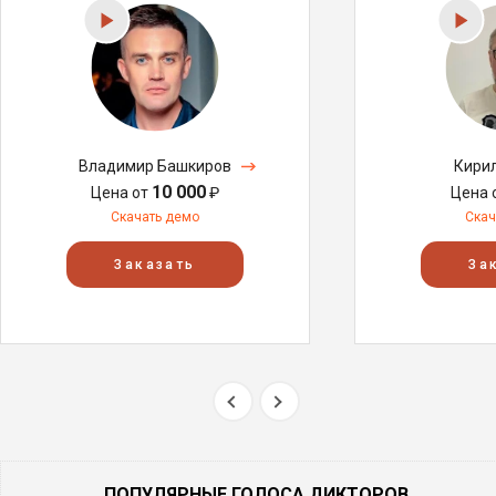
Владимир Башкиров
Кири
10 000
Цена от
₽
Цена 
Скачать демо
Скач
Заказать
За
ПОПУЛЯРНЫЕ ГОЛОСА ДИКТОРОВ