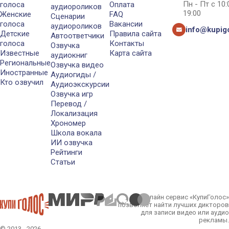
Пн - Пт с 10
голоса
Оплата
аудиороликов
19:00
Женские
FAQ
Сценарии
голоса
Вакансии
аудиороликов
info@kupigo
Детские
Правила сайта
Автоответчики
голоса
Контакты
Озвучка
Известные
Карта сайта
аудиокниг
Региональные
Озвучка видео
Иностранные
Аудиогиды /
Кто озвучил
Аудиоэкскурсии
Озвучка игр
Перевод /
Локализация
Хрономер
Школа вокала
ИИ озвучка
Рейтинги
Статьи
Онлайн сервис «КупиГолос»
позволяет найти лучших дикторов
для записи видео или аудио
рекламы.
© 2013 - 2026