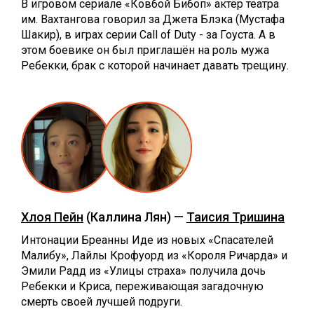
В игровом сериале «Ковбой Бибоп» актёр театра
им. Вахтангова говорил за Джета Блэка (Мустафа
Шакир), в играх серии Call of Duty - за Гоуста. А в
этом боевике он был приглашён на роль мужа
Ребекки, брак с которой начинает давать трещину.
Хлоя Пейн
(Каллина Лян) —
Таисия Тришина
Интонации Бреанны Иде из новых «Спасателей
Малибу», Лайлы Крофуорд из «Короля Ричарда» и
Эмили Радд из «Улицы страха» получила дочь
Ребекки и Криса, переживающая загадочную
смерть своей лучшей подруги.