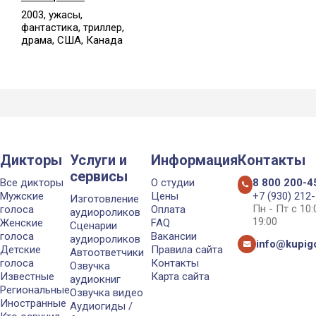
2003, ужасы,
фантастика, триллер,
драма, США, Канада
Дикторы
Услуги и
Информация
Контакты
сервисы
Все дикторы
О студии
8 800 200-4
Мужские
Цены
+7 (930) 212
Изготовление
Пн - Пт с 10
голоса
Оплата
аудиороликов
19:00
Женские
FAQ
Сценарии
голоса
Вакансии
аудиороликов
info@kupigo
Детские
Правила сайта
Автоответчики
голоса
Контакты
Озвучка
Известные
Карта сайта
аудиокниг
Региональные
Озвучка видео
Иностранные
Аудиогиды /