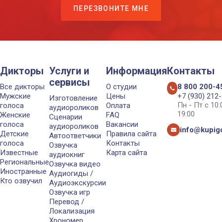
ПЕРЕЗВОНИТЕ МНЕ
Дикторы
Услуги и
Информация
Контакты
сервисы
Все дикторы
О студии
8 800 200-4
Мужские
Цены
+7 (930) 212
Изготовление
Пн - Пт с 10
голоса
Оплата
аудиороликов
19:00
Женские
FAQ
Сценарии
голоса
Вакансии
аудиороликов
info@kupigo
Детские
Правила сайта
Автоответчики
голоса
Контакты
Озвучка
Известные
Карта сайта
аудиокниг
Региональные
Озвучка видео
Иностранные
Аудиогиды /
Кто озвучил
Аудиоэкскурсии
Озвучка игр
Перевод /
Локализация
Хрономер