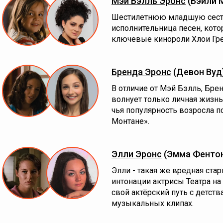
Мэй Бэлль Эронс
(Бэйли 
Шестилетнюю младшую сест
исполнительница песен, кото
ключевые кинороли Хлои Гре
Бренда Эронс
(Девон Вуд
В отличие от Мэй Бэлль, Бре
волнует только личная жизнь.
чья популярность возросла п
Монтане».
Элли Эронс
(Эмма Фенто
Элли - такая же вредная ста
интонации актрисы Театра на
свой актёрский путь с детств
музыкальных клипах.