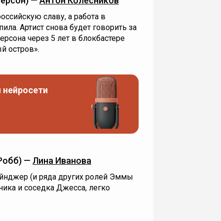
ерсон) —
Антон Колесников
оссийскую славу, а работа в
ила. Артист снова будет говорить за
рсона через 5 лет в блокбастере
й остров».
 нейросети
Робб) —
Лина Иванова
йнджер (и ряда других ролей Эммы
ника и соседка Джесса, легко