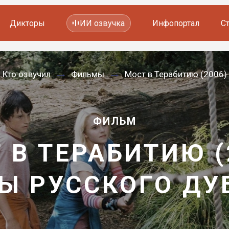
Дикторы
ИИ озвучка
Инфопортал
С
Фильмов и сериалов
Кто озвучил
Фильмы
Мост в Терабитию (2006)
Мультфильмов
YouTube каналов
Видеорекламы
ФИЛЬМ
 В ТЕРАБИТИЮ (
Ы РУССКОГО Д
—