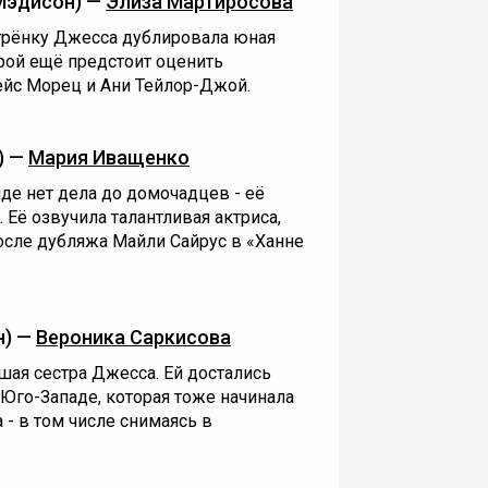
Мэдисон) —
Элиза Мартиросова
рёнку Джесса дублировала юная
рой ещё предстоит оценить
йс Морец и Ани Тейлор-Джой.
) —
Мария Иващенко
нде нет дела до домочадцев - её
 Её озвучила талантливая актриса,
осле дубляжа Майли Сайрус в «Ханне
н) —
Вероника Саркисова
ршая сестра Джесса. Ей достались
 Юго-Западе, которая тоже начинала
а - в том числе снимаясь в