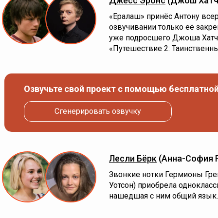
Джесс Эронс
(Джош Хатч
«Ералаш» принёс Антону всер
озвучивании только её закреп
уже подросшего Джоша Хатче
«Путешествие 2: Таинственны
Озвучьте свой проект с помощью бесплатной
Сгенерировать озвучку
Лесли Бёрк
(Анна-София 
Звонкие нотки Гермионы Гре
Уотсон) приобрела однокласс
нашедшая с ним общий язык.