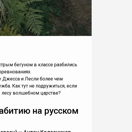
стрым бегуном в классе разбились
соревнованиях.
у Джесса и Лесли более чем
жба. Как тут не подружиться, если
в лесу волшебном царстве?
рабитию на русском