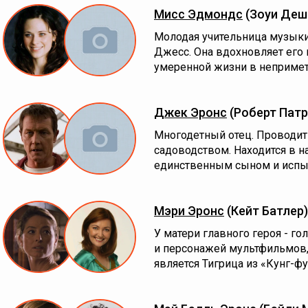
Мисс Эдмондс
(Зоуи Деш
Молодая учительница музыки 
Джесс. Она вдохновляет его н
умеренной жизни в непримет
Джек Эронс
(Роберт Патр
Многодетный отец. Проводит
садоводством. Находится в н
единственным сыном и испы
Мэри Эронс
(Кейт Батлер)
У матери главного героя - г
и персонажей мультфильмов
является Тигрица из «Кунг-фу