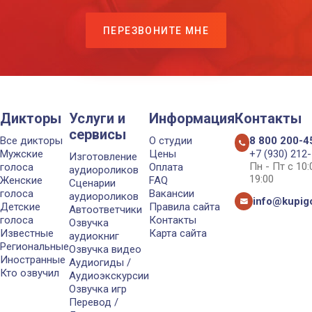
ПЕРЕЗВОНИТЕ МНЕ
Дикторы
Услуги и
Информация
Контакты
сервисы
Все дикторы
О студии
8 800 200-4
Мужские
Цены
+7 (930) 212
Изготовление
Пн - Пт с 10
голоса
Оплата
аудиороликов
19:00
Женские
FAQ
Сценарии
голоса
Вакансии
аудиороликов
info@kupigo
Детские
Правила сайта
Автоответчики
голоса
Контакты
Озвучка
Известные
Карта сайта
аудиокниг
Региональные
Озвучка видео
Иностранные
Аудиогиды /
Кто озвучил
Аудиоэкскурсии
Озвучка игр
Перевод /