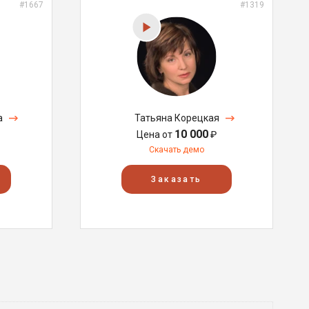
#1667
#1319
а
Татьяна Корецкая
10 000
Цена от
₽
Скачать демо
Заказать