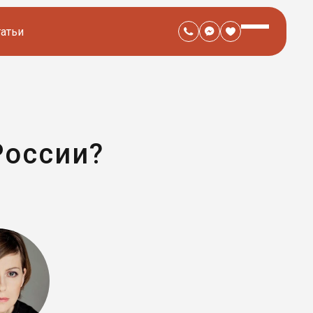
татьи
России?