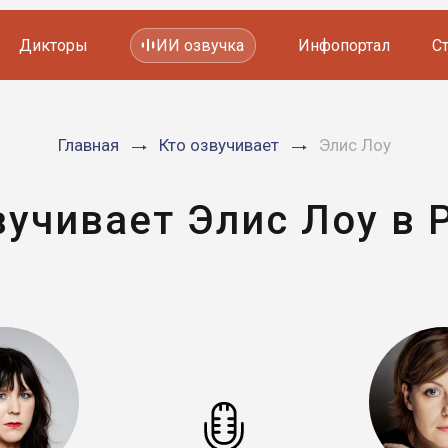
Дикторы
ИИ озвучка
Инфопортал
С
Фильмов и сериалов
Главная
Кто озвучивает
Элис Лоу
Мультфильмов
YouTube каналов
Видеорекламы
вучивает Элис Лоу в 