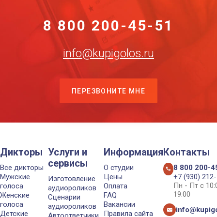
8 800 200-45-51
info@kupigolos.ru
ПЕРЕЗВОНИТЕ МНЕ
Дикторы
Услуги и
Информация
Контакты
сервисы
Все дикторы
О студии
8 800 200-4
Мужские
Цены
+7 (930) 212
Изготовление
Пн - Пт с 10
голоса
Оплата
аудиороликов
19:00
Женские
FAQ
Сценарии
голоса
Вакансии
аудиороликов
info@kupigo
Детские
Правила сайта
Автоответчики