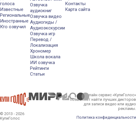
голоса
Контакты
Озвучка
Известные
Карта сайта
аудиокниг
Региональные
Озвучка видео
Иностранные
Аудиогиды /
Кто озвучил
Аудиоэкскурсии
Озвучка игр
Перевод /
Локализация
Хрономер
Школа вокала
ИИ озвучка
Рейтинги
Статьи
Онлайн сервис «КупиГолос»
позволяет найти лучших дикторов
для записи видео или аудио
рекламы.
© 2013 - 2026
Политика конфиденциальности
КупиГолос