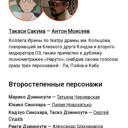
Такаси Сакума
—
Антон Моисеев
Коллега Ирины по театру драмы им. Кольцова,
говоривший за близкого друга Кэндзи и второго
модератора ОЗ, также причастен к дубляжу
полнометражек «Наруто», снабдив своим голосом
сразу трёх персонажей - Ли, Пэйна и Кибу.
Второстепенные персонажи
Марико Дзинноути —
Татьяна Чернявская
Юкико Синохара —
Лилия Новохатько
Кадзуо Синохара, Таскэ Дзинноути —
Сергей
Сущёв
Риити Дзинноути —
Александр Шахназаров