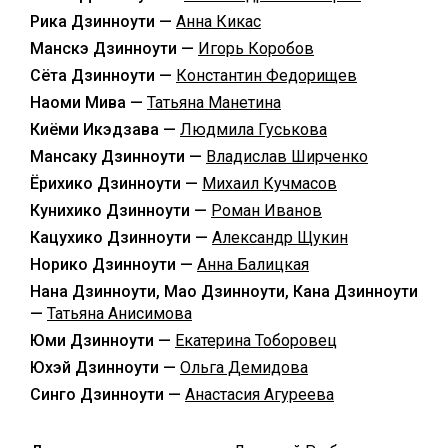
Рика Дзинноути —
Анна Кикас
Манскэ Дзинноути —
Игорь Коробов
Сёта Дзинноути —
Константин Федорищев
Наоми Мива —
Татьяна Манетина
Киёми Икэдзава —
Людмила Гуськова
Мансаку Дзинноути —
Владислав Ширченко
Ёрихико Дзинноути —
Михаил Кучмасов
Кунихико Дзинноути —
Роман Иванов
Кацухико Дзинноути —
Александр Щукин
Норико Дзинноути —
Анна Балицкая
Нана Дзинноути, Мао Дзинноути, Кана Дзинноути
—
Татьяна Анисимова
Юми Дзинноути —
Екатерина Тоборовец
Юхэй Дзинноути —
Ольга Демидова
Синго Дзинноути —
Анастасия Агуреева