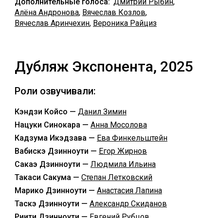
Дополнительные голоса:
Дмитрий Рыбин
,
Алёна Андронова
,
Вячеслав Козлов
,
Вячеслав Аринчехин
,
Вероника Райциз
Дубляж Экспонента, 2025
Роли озвучивали:
Кэндзи Койсо —
Данил Зимин
Нацуки Синокара —
Анна Мосолова
Кадзума Икэдзава —
Ева Финкельштейн
Вабискэ Дзинноути —
Егор Жирнов
Сакаэ Дзинноути —
Людмила Ильина
Такаси Сакума —
Степан Летковский
Марико Дзинноути —
Анастасия Лапина
Таскэ Дзинноути —
Александр Скиданов
Риити Дзинноути —
Евгений Рубцов