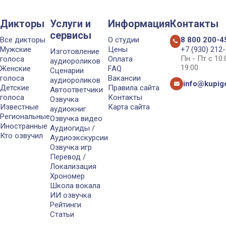
Дикторы
Услуги и
Информация
Контакты
сервисы
Все дикторы
О студии
8 800 200-4
Мужские
Цены
+7 (930) 212
Изготовление
Пн - Пт с 10
голоса
Оплата
аудиороликов
19:00
Женские
FAQ
Сценарии
голоса
Вакансии
аудиороликов
info@kupigo
Детские
Правила сайта
Автоответчики
голоса
Контакты
Озвучка
Известные
Карта сайта
аудиокниг
Региональные
Озвучка видео
Иностранные
Аудиогиды /
Кто озвучил
Аудиоэкскурсии
Озвучка игр
Перевод /
Локализация
Хрономер
Школа вокала
ИИ озвучка
Рейтинги
Статьи