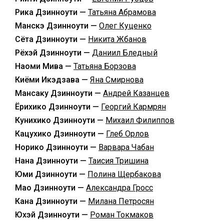
Рика Дзинноути —
Татьяна Абрамова
Манскэ Дзинноути —
Олег Куценко
Сёта Дзинноути —
Никита Жбанов
Рёхэй Дзинноути —
Даниил Бледный
Наоми Мива —
Татьяна Борзова
Киёми Икэдзава —
Яна Смирнова
Мансаку Дзинноути —
Андрей Казанцев
Ёрихико Дзинноути —
Георгий Кармрян
Кунихико Дзинноути —
Михаил Филиппов
Кацухико Дзинноути —
Глеб Орлов
Норико Дзинноути —
Варвара Чабан
Нана Дзинноути —
Таисия Тришина
Юми Дзинноути —
Полина Щербакова
Мао Дзинноути —
Александра Гросс
Кана Дзинноути —
Милана Петросян
Юхэй Дзинноути —
Роман Токмаков