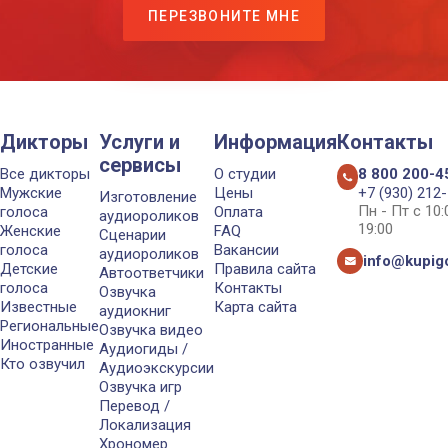
ПЕРЕЗВОНИТЕ МНЕ
Дикторы
Услуги и
Информация
Контакты
сервисы
Все дикторы
О студии
8 800 200-4
Мужские
Цены
+7 (930) 212
Изготовление
Пн - Пт с 10
голоса
Оплата
аудиороликов
19:00
Женские
FAQ
Сценарии
голоса
Вакансии
аудиороликов
info@kupigo
Детские
Правила сайта
Автоответчики
голоса
Контакты
Озвучка
Известные
Карта сайта
аудиокниг
Региональные
Озвучка видео
Иностранные
Аудиогиды /
Кто озвучил
Аудиоэкскурсии
Озвучка игр
Перевод /
Локализация
Хрономер