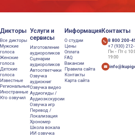
Дикторы
Услуги и
Информация
Контакты
сервисы
Все дикторы
О студии
8 800 200-4
Мужские
Цены
+7 (930) 212
Изготовление
Пн - Пт с 10
голоса
Оплата
аудиороликов
19:00
Женские
FAQ
Сценарии
голоса
Вакансии
аудиороликов
info@kupigo
Детские
Правила сайта
Автоответчики
голоса
Контакты
Озвучка
Известные
Карта сайта
аудиокниг
Региональные
Озвучка видео
Иностранные
Аудиогиды /
Кто озвучил
Аудиоэкскурсии
Озвучка игр
Перевод /
Локализация
Хрономер
Школа вокала
ИИ озвучка