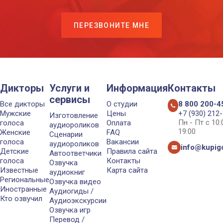
ПЕРЕЗВОНИТЕ МНЕ
Дикторы
Услуги и
Информация
Контакты
сервисы
Все дикторы
О студии
8 800 200-4
Мужские
Цены
+7 (930) 212
Изготовление
Пн - Пт с 10
голоса
Оплата
аудиороликов
19:00
Женские
FAQ
Сценарии
голоса
Вакансии
аудиороликов
info@kupigo
Детские
Правила сайта
Автоответчики
голоса
Контакты
Озвучка
Известные
Карта сайта
аудиокниг
Региональные
Озвучка видео
Иностранные
Аудиогиды /
Кто озвучил
Аудиоэкскурсии
Озвучка игр
Перевод /